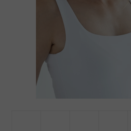
TRIKO S HLUBOKÝM VÝSTŘIHEM DO V,
DLOUHÝ RUKÁV - BÍLÁ
890 Kč