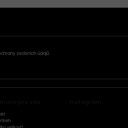
chrany osobních údajů
rmace pro vás
Instagram
akt
příběh
ka velikostí