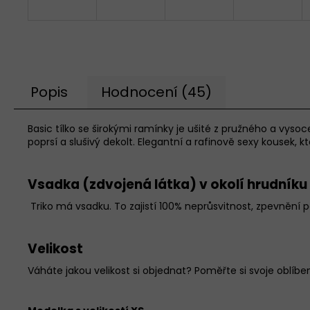
Popis
Hodnocení (45)
Basic tílko se širokými ramínky je ušité z pružného a vysoce
poprsí a slušivý dekolt. Elegantní a rafinově sexy kousek,
Vsadka (zdvojená látka) v okolí hrudníku
Triko má vsadku.
To zajistí 100% neprůsvitnost, zpevnění p
Velikost
Váháte jakou velikost si objednat? Poměřte si svoje oblíben