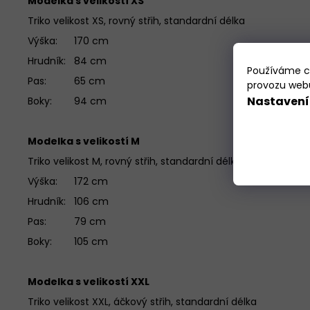
Modelka s velikostí XS
Triko velikost XS, rovný střih, standardní délka
Výška: 170 cm
Hrudník: 84 cm
Používáme co
Pas: 65 cm
provozu webu
Nastavení
Boky: 94 cm
Modelka s velikostí M
Triko velikost M, rovný střih, standardní délka
Výška: 172 cm
Hrudník: 106 cm
Pas: 79 cm
Boky: 105 cm
Modelka s velikostí XXL
Triko velikost XXL, áčkový střih, standardní délka