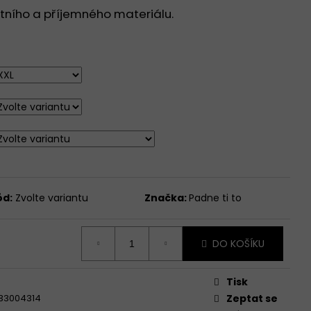
DNÍM KULATÝM
litního a příjemného materiálu.
KÝ RUKÁV - BÍLÁ -
ód:
Zvolte variantu
Značka:
Padne ti to
DO KOŠÍKU
Tisk
33004314
Zeptat se