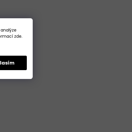
 analýze
formací
zde
.
lasím