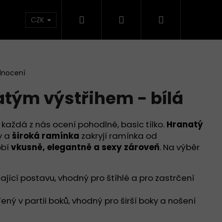
Hledat
Přihlášení
Nákupní
CZK
košík
dnocení
atým výstřihem - bílá
 každá z nás ocení pohodlné, basic tílko.
Hranatý
y a
široká ramínka
zakryjí ramínka od
obí
vkusně, elegantně a sexy zároveň
. Na výběr
jící postavu, vhodný pro štíhlé a pro zastrčení
Následující
řený v partii boků, vhodný pro širší boky a nošení