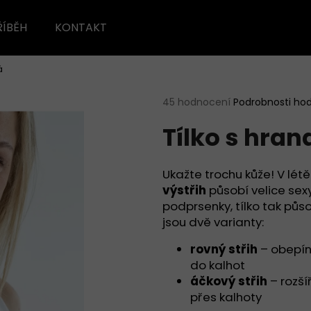
ŘÍBĚH
KONTAKT
á
Co potřebujete najít?
Průměrné
45 hodnocení
Podrobnosti ho
hodnocení
Tílko s hran
produktu
HLEDAT
je
5,0
z
Ukažte trochu kůže! V létě
5
Doporučujeme
výstřih
působí velice sex
hvězdiček.
podprsenky, tílko tak půs
jsou dvě varianty:
rovný střih
– obepína
do kalhot
áčkový střih
– rozší
přes kalhoty