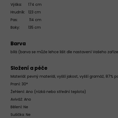
Výška: 174 cm
Hrudník: 123 cm
Pas: 114 cm
Boky: 135 cm
Barva
bílá (barva se může lehce lišit dle nastavení Vašeho zaříz
Složení a péče
Materiál:
pevný materiál, vyšší jakost, vyšší gramáž, 87% p
Praní: 30°
Žehlení: Ano (nízká nebo střední teplota)
Aviváž: Ano
Bělení: Ne
Sušička: Ne