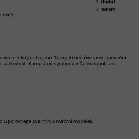
Hlídat
Sdílet
arevné
sadka a látka je zdvojená. To zajistí neprůsvitnost, zpevnění
i příležitosti. Kompletně vyrobeno v České republice.
 si porovnejte své míry s mírami modelek.