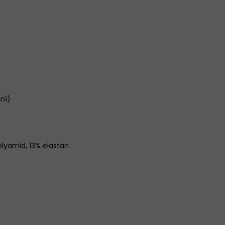
ení)
olyamid, 13% elastan