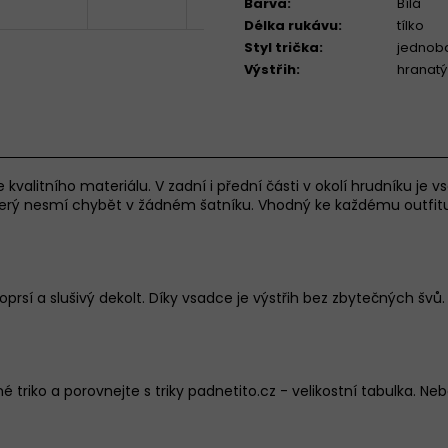
Barva
:
Bílá
Délka rukávu
:
tílko
Styl trička
:
jednob
Výstřih
:
hranatý
 kvalitního materiálu. V zadní i přední části v okolí hrudníku je v
 který nesmí chybět v žádném šatníku. Vhodný ke každému outfitu 
oprsí a slušivý dekolt. Díky vsadce je výstřih bez zbytečných švů.
é triko a porovnejte s triky padnetito.cz -
velikostní tabulka
.
Nebo