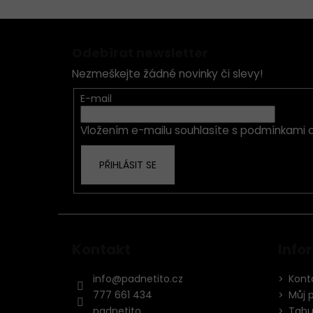
Z
á
Odebírat newsletter
p
Nezmeškejte žádné novinky či slevy!
a
t
E-mail
í
Vložením e-mailu souhlasíte s
podmínkami o
PŘIHLÁSIT SE
Kontakt
Info
info
@
padnetito.cz
Kont
777 661 434
Můj 
padnetito
Tabul