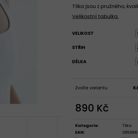
TÍLKO S HRANATÝM VÝSTŘIHEM - BÍLÁ
TRIČKO SE STŘE
Tílka jsou z pružného, kva
VÝSTŘIHEM, KRÁT
890 Kč
PŘÍRODNÍ
Velikostní tabulka.
949 Kč
VELIKOST
STŘIH
DÉLKA
Zvolte variantu
K
890 Kč
Měrná
cena:
Kategorie
:
Tílka
EAN
:
085966