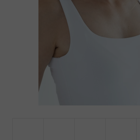
TRIKO S HLUBOKÝM VÝSTŘIHEM DO V,
DLOUHÝ RUKÁV - BÍLÁ
890 Kč