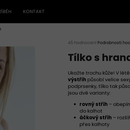
ŘÍBĚH
KONTAKT
á
Co potřebujete najít?
Průměrné
45 hodnocení
Podrobnosti ho
hodnocení
Tílko s hran
produktu
HLEDAT
je
5,0
z
Ukažte trochu kůže! V létě
5
Doporučujeme
výstřih
působí velice sex
hvězdiček.
podprsenky, tílko tak půs
jsou dvě varianty:
rovný střih
– obepína
do kalhot
áčkový střih
– rozší
přes kalhoty