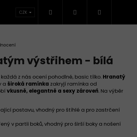
Hledat
Přihlášení
Nákupní
CZK
košík
dnocení
atým výstřihem - bílá
 každá z nás ocení pohodlné, basic tílko.
Hranatý
y a
široká ramínka
zakryjí ramínka od
obí
vkusně, elegantně a sexy zároveň
. Na výběr
jící postavu, vhodný pro štíhlé a pro zastrčení
Následující
řený v partii boků, vhodný pro širší boky a nošení