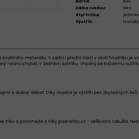
Barva
:
Bílá
Délka rukávu
:
tílko
Styl trička
:
jednob
Výstřih
:
hranatý
 kvalitního materiálu. V zadní i přední části v okolí hrudníku je v
 který nesmí chybět v žádném šatníku. Vhodný ke každému outfitu 
oprsí a slušivý dekolt. Díky vsadce je výstřih bez zbytečných švů.
é triko a porovnejte s triky padnetito.cz -
velikostní tabulka
.
Nebo