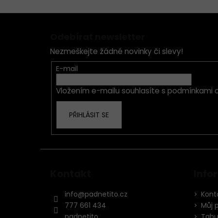
Z
á
Odebírat newsletter
p
Nezmeškejte žádné novinky či slevy!
a
t
E-mail
í
Vložením e-mailu souhlasíte s
podmínkami o
PŘIHLÁSIT SE
Kontakt
Info
info
@
padnetito.cz
Kont
777 661 434
Můj 
padnetito
Tabul