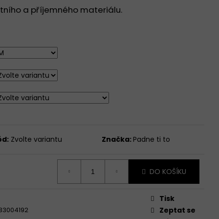
DNÍM KULATÝM
litního a příjemného materiálu.
KÝ RUKÁV - BÍLÁ -
ód:
Zvolte variantu
Značka:
Padne ti to
DO KOŠÍKU
Tisk
33004192
Zeptat se