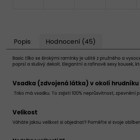
Popis
Hodnocení (45)
Basic tílko se širokými ramínky je ušité z pružného a vysoce
poprsí a slušivý dekolt. Elegantní a rafinově sexy kousek,
Vsadka (zdvojená látka) v okolí hrudníku
Triko má vsadku.
To zajistí 100% neprůsvitnost, zpevnění p
Velikost
Váháte jakou velikost si objednat? Poměřte si svoje oblíben