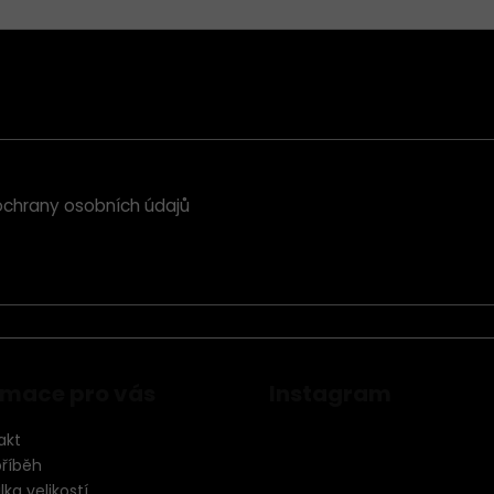
chrany osobních údajů
rmace pro vás
Instagram
akt
příběh
ka velikostí