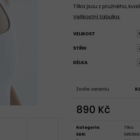
TÍLKO S HRANATÝM VÝSTŘIHEM - BÍLÁ
TRIČKO SE STŘE
Tílka jsou z pružného, kva
VÝSTŘIHEM, KRÁT
890 Kč
PŘÍRODNÍ
Velikostní tabulka.
949 Kč
VELIKOST
STŘIH
DÉLKA
Zvolte variantu
K
890 Kč
Měrná
cena:
Kategorie
:
Tílka
EAN
:
085966