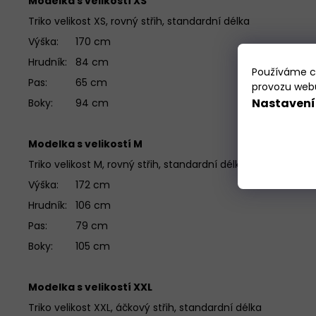
Modelka s velikostí XS
Triko velikost XS, rovný střih, standardní délka
Výška: 170 cm
Hrudník: 84 cm
Používáme co
Pas: 65 cm
provozu webu
Nastavení
Boky: 94 cm
Modelka s velikostí M
Triko velikost M, rovný střih, standardní délka
Výška: 172 cm
Hrudník: 106 cm
Pas: 79 cm
Boky: 105 cm
Modelka s velikostí XXL
Triko velikost XXL, áčkový střih, standardní délka