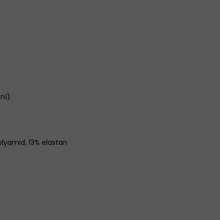
ení)
olyamid, 13% elastan