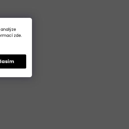
 analýze
formací
zde
.
lasím