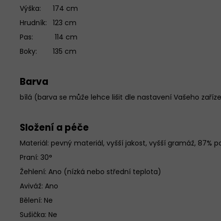
Výška: 174 cm
Hrudník: 123 cm
Pas: 114 cm
Boky: 135 cm
Barva
bílá (barva se může lehce lišit dle nastavení Vašeho zaříz
Složení a péče
Materiál:
pevný materiál, vyšší jakost, vyšší gramáž, 87% p
Praní: 30°
Žehlení: Ano (nízká nebo střední teplota)
Aviváž: Ano
Bělení: Ne
Sušička: Ne