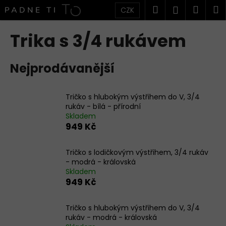
K
Přejít
Hledat
Náku
M
Přihlášen
CZK
na
o
obsah
Zpět
Zpět
košík
š
Trika s 3/4 rukávem
í
C
k
Nejprodávanější
o
p
o
Tričko s hlubokým výstřihem do V, 3/4
t
rukáv - bílá - přírodní
Skladem
ř
949 Kč
e
b
Tričko s lodičkovým výstřihem, 3/4 rukáv
u
- modrá - královská
j
Skladem
949 Kč
e
t
Tričko s hlubokým výstřihem do V, 3/4
e
rukáv - modrá - královská
n