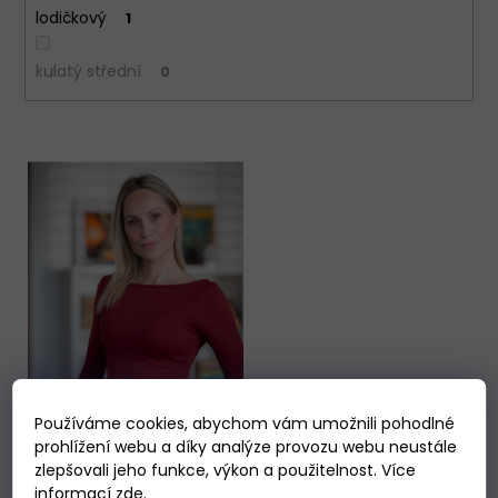
lodičkový
1
kulatý střední
0
V
ý
p
i
s
p
r
o
d
u
Používáme cookies, abychom vám umožnili pohodlné
k
prohlížení webu a díky analýze provozu webu neustále
t
zlepšovali jeho funkce, výkon a použitelnost. Více
informací
zde
.