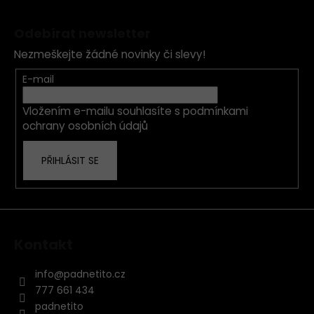
Z
l
á
á
Odebírat newsletter
d
p
a
Nezmeškejte žádné novinky či slevy!
a
c
t
E-mail
í
í
p
Vložením e-mailu souhlasíte s
podmínkami
r
ochrany osobních údajů
v
k
PŘIHLÁSIT SE
y
v
ý
p
i
s
Kontakt
u
info
@
padnetito.cz
777 661 434
padnetito