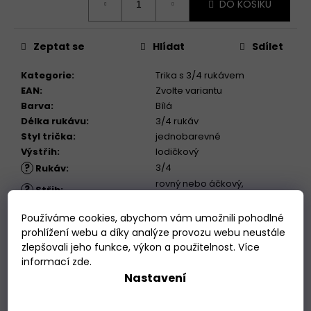
DO KOŠÍKU
cena:
Zeptat se
Hlídat
Sdílet
Kategorie
:
Trika s 3/4 rukávem
EAN
:
Zvolte variantu
Barva
:
Bílá
Délka rukávu
:
3/4 rukáv
Styl trička
:
jednobarevné
Výstřih
:
lodičkový
?
3/4
Rukáv
:
rovný nebo áčkový,
?
Střih
:
vyberte si!
?
lodičkový
Výstřih
:
Používáme cookies, abychom vám umožnili pohodlné
standardní, zkrácená,
prohlížení webu a díky analýze provozu webu neustále
?
Délka
:
prodloužená
zlepšovali jeho funkce, výkon a použitelnost. Více
informací
zde
.
Nastavení
Popis
Podobné (4)