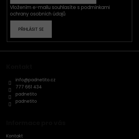
í
Vložením e-mailu souhlasíte s
podmínkami
ochrany osobních údajů
PŘIHLÁSIT SE
Kontakt
info
@
padnetito.cz
777 661 434
padnetito
padnetito
Informace pro vás
Kontakt