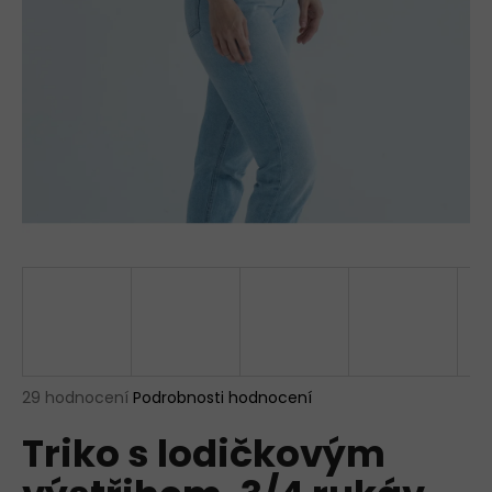
a
j
í
t
?
HLEDAT
D
o
p
Průměrné
29 hodnocení
Podrobnosti hodnocení
hodnocení
o
Triko s lodičkovým
produktu
r
je
u
4,9