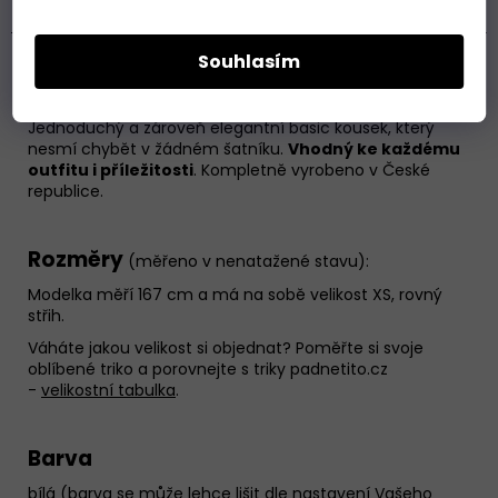
Hodnocení (29)
Souhlasím
Basic triko s 3/4 rukávem a
lodičkovým výstřihem
je
ušité z
pružného a vysoce kvalitního materiálu
.
U
krku je zakončeno
jemným lemovacím proužkem
.
Jednoduchý a zároveň elegantní basic kousek, který
nesmí chybět v žádném šatníku.
Vhodný ke každému
outfitu i příležitosti
. Kompletně vyrobeno v České
republice.
Rozměry
(měřeno v nenatažené stavu):
Modelka měří 167 cm a má na sobě velikost XS, rovný
střih.
Váháte jakou velikost si objednat? Poměřte si svoje
oblíbené triko a porovnejte s triky padnetito.cz
-
velikostní tabulka
.
Barva
bílá (barva se může lehce lišit dle nastavení Vašeho