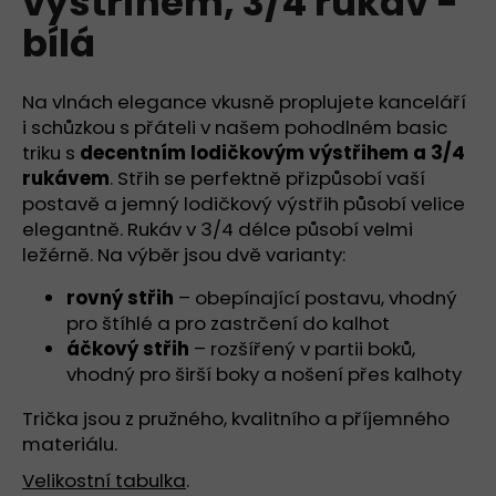
výstřihem, 3/4 rukáv -
č
z
u
bílá
5
j
hvězdiček.
e
m
Na vlnách elegance vkusně proplujete kanceláří
e
i schůzkou s přáteli v našem pohodlném basic
triku s
decentním lodičkovým výstřihem a 3/4
rukávem
. Střih se perfektně přizpůsobí vaší
TRIKO
postavě a jemný lodičkový výstřih působí velice
S
HLUBOKÝM
elegantně. Rukáv v 3/4 délce působí velmi
VÝSTŘIHEM
ležérně. Na výběr jsou dvě varianty:
DO
V,
rovný střih
– obepínající postavu, vhodný
KRÁTKÝ
RUKÁV
pro štíhlé a pro zastrčení do kalhot
-
áčkový střih
– rozšířený v partii boků,
BÍLÁ
vhodný pro širší boky a nošení přes kalhoty
890
Kč
Trička jsou z pružného, kvalitního a příjemného
materiálu.
Velikostní tabulka
.