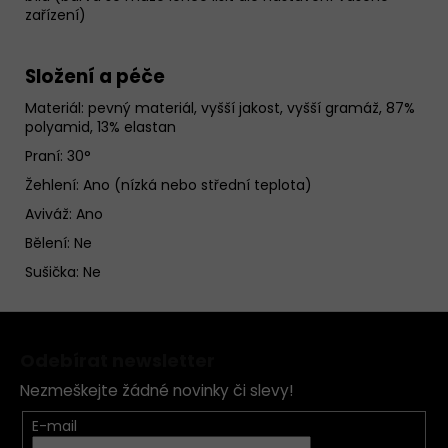
zařízení)
Složení a péče
Materiál:
pevný materiál, vyšší jakost, vyšší gramáž, 87%
polyamid, 13% elastan
Praní: 30°
Žehlení: Ano (nízká nebo střední teplota)
Aviváž: Ano
Bělení: Ne
Sušička: Ne
Z
á
Odebírat newsletter
p
Nezmeškejte žádné novinky či slevy!
a
t
E-mail