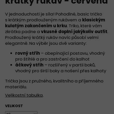
krátký rukáv - červená
č
z
u
5
j
hvězdiček.
V jednoduchosti je síla! Pohodlné, basic tričko
e
s krátkým prodlouženým rukávem a
klasickým
m
kulatým zakončením u krku
. Triko, které vám
e
zkrátka padne a
vkusně doplní jakýkoliv outfit
.
Prodloužený krátký rukáv navíc působí velmi
elegantně. Na výběr jsou dvě varianty:
TRIKO
S
HLUBOKÝM
rovný střih
– obepínající postavu, vhodný
VÝSTŘIHEM
pro štíhlé a pro zastrčení do kalhot
DO
áčkový střih
– rozšířený v partii boků,
V,
DLOUHÝ
vhodný pro širší boky a nošení přes kalhoty
RUKÁV
-
Trička jsou z pružného, kvalitního a příjemného
BÍLÁ
materiálu.
890
Kč
Velikostní tabulka
.
VELIKOST