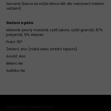
červená (barva se může lehce lišit dle nastavení Vašeho
zařízení)
Složení a péče
Materiál:
pevný materiál, vyšší jakost, vyšší gramáž, 87%
polyamid, 13% elastan
Praní: 30°
Žehlení: Ano (nízká nebo střední teplota)
Aviváž: Ano
Bělení: Ne
Sušička: Ne
Z
á
Odebírat newsletter
p