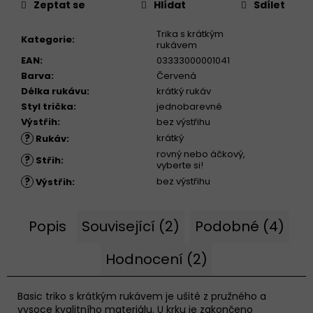
Zeptat se
Hlídat
Sdílet
Trika s krátkým
Kategorie
:
rukávem
EAN
:
03333000001041
Barva
:
Červená
Délka rukávu
:
krátký rukáv
Styl trička
:
jednobarevné
Výstřih
:
bez výstřihu
?
krátký
Rukáv
:
rovný nebo áčkový,
?
Střih
:
vyberte si!
?
bez výstřihu
Výstřih
:
Popis
Související (2)
Podobné (4)
Hodnocení (2)
Basic triko s krátkým rukávem je ušité z pružného a
vysoce kvalitního materiálu. U krku je zakončeno