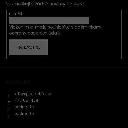
Nezmeškejte žádné novinky či slevy!
a
t
E-mail
í
Vložením e-mailu souhlasíte s
podmínkami
ochrany osobních údajů
PŘIHLÁSIT SE
Kontakt
info
@
padnetito.cz
777 661 434
padnetito
padnetito