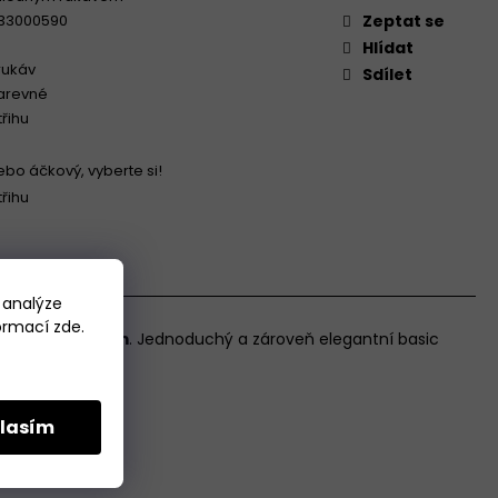
33000590
Zeptat se
Hlídat
rukáv
Sdílet
arevné
třihu
ebo áčkový, vyberte si!
třihu
 analýze
formací
zde
.
acím proužkem
. Jednoduchý a zároveň elegantní basic
epublice.
lasím