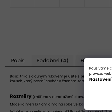
Popis
Podobné (4)
Hodnocení (
Používáme co
provozu webu
Basic triko s dlouhým rukávem je ušité z
pružného
a
vyso
Nastavení
kousek, který nesmí chybět v žádném šatníku.
Vhodný ke 
Rozměry
(měřeno v nenatažené stavu):
Modelka měří 167 cm a má na sobě velikost XS, áčkový stři
Váháte jakou velikost si objednat? Poměřte si svoje oblíben