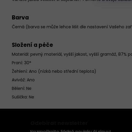
Barva
Černá (barva se může lehce lišit dle nastavení Vašeho zař
Složení a péče
Materiál:
pevný materiál, vyšší jakost, vyšší gramáž, 87% p
Praní: 30°
Žehlení: Ano (nízká nebo střední teplota)
Aviváž: Ano
Bělení: Ne
Sušička: Ne
Z
á
Odebírat newsletter
p
Nezmeškejte žádné novinky či slevy!