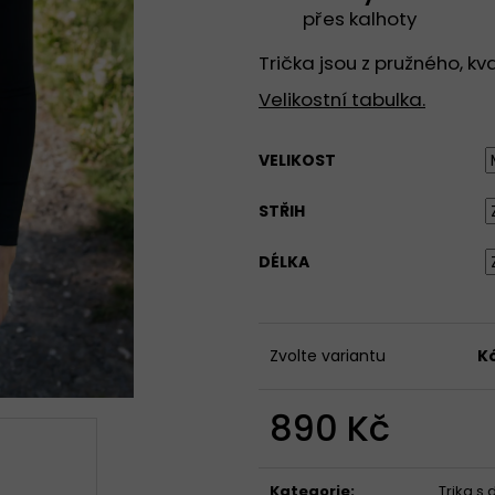
TRIČKO SE STŘEDNÍM KULATÝM
TRIČKO SE STŘE
přes kalhoty
VÝSTŘIHEM, KRÁTKÝ RUKÁV - ČERNÁ
VÝSTŘIHEM, KRÁT
890 Kč
890 Kč
Trička jsou z pružného, kv
Velikostní tabulka.
VELIKOST
STŘIH
DÉLKA
Zvolte variantu
K
890 Kč
Měrná
cena:
Kategorie
:
Trika s