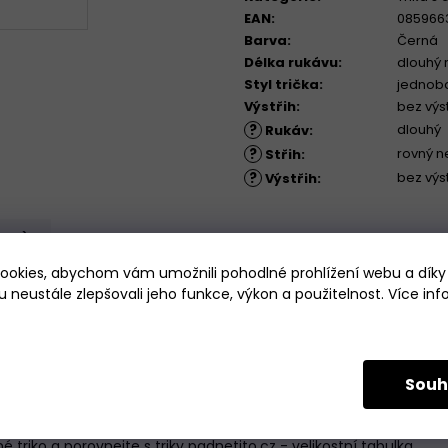
EAN
:
085966
Barva
:
Černá
Délka rukávu
:
dlouhý 
Styl trička
:
jednob
Výstřih
:
bez výs
?
dlouhý
Rukáv
:
?
rovný n
Střih
:
?
bez výs
Výstřih
:
23)
okies, abychom vám umožnili pohodlné prohlížení webu a díky
 neustále zlepšovali jeho funkce, výkon a použitelnost. Více in
ce kvalitního materiálu
. U krku je zakončeno
jemným lemov
každému outfitu i příležitosti
. Kompletně vyrobeno v České r
Souh
h.
é triko a porovnejte s triky padnetito.cz -
velikostní tabulka
.