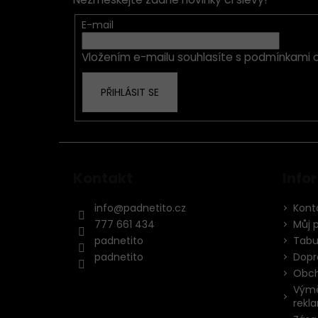
a
t
E-mail
í
Vložením e-mailu souhlasíte s
podmínkami o
PŘIHLÁSIT SE
Kontakt
Info
info
@
padnetito.cz
Kont
777 661 434
Můj 
padnetito
Tabul
padnetito
Dopr
Obch
Výmě
rekl