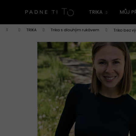
K
Přejít
na
o
TRIKA
MŮJ P
obsah
Zpět
Zpět
š
do
do
í
Domů
TRIKA
Trika s dlouhým rukávem
Triko bez v
k
obchodu
obchodu