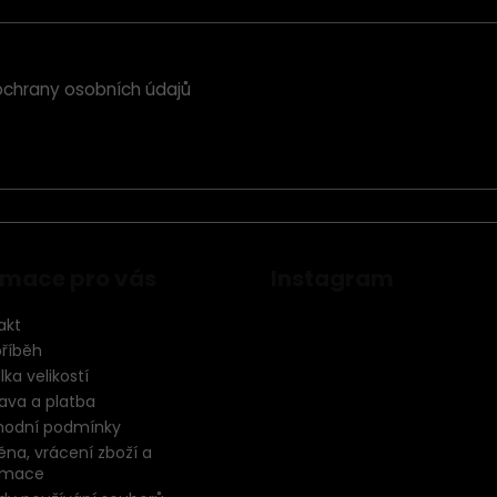
chrany osobních údajů
rmace pro vás
Instagram
akt
příběh
ka velikostí
ava a platba
odní podmínky
na, vrácení zboží a
amace