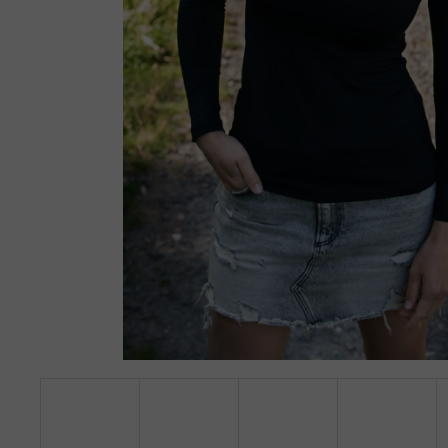
TRIČKO BEZ VÝSTŘIHU, DLOUHÝ RUKÁV -
ŠEDÁ - ANTRACIT
949 Kč