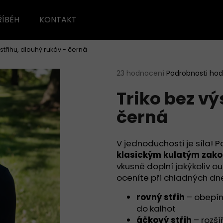
ŘÍBĚH
KONTAKT
ýstřihu, dlouhý rukáv - černá
Co potřebujete najít?
Průměrné
23 hodnocení
Podrobnosti ho
hodnocení
Triko bez vý
produktu
HLEDAT
je
černá
4,7
z
5
Doporučujeme
hvězdiček.
V jednoduchosti je síla! 
klasickým kulatým zako
vkusně doplní jakýkoliv o
oceníte při chladných dne
rovný střih
– obepína
do kalhot
áčkový střih
– rozší