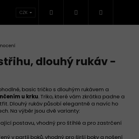
Hledat
Přihlášení
Nákupní
CZK
košík
dnocení
střihu, dlouhý rukáv -
Pohodlné, basic tričko s dlouhým rukávem a
nčením u krku
. Triko, které vám zkrátka padne a
utfit. Dlouhý rukáv působí elegantně a navíc ho
ch. Na výběr jsou dvě varianty:
Následující
jící postavu, vhodný pro štíhlé a pro zastrčení
řený v partii boků, vhodný pro širší boky a nošení