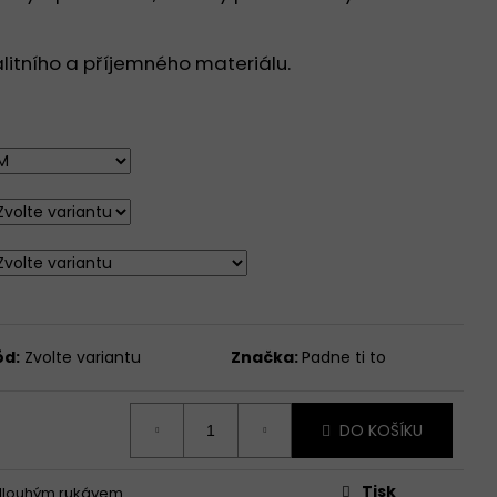
DNÍM KULATÝM
KÝ RUKÁV - BÍLÁ
alitního a příjemného materiálu.
ód:
Zvolte variantu
Značka:
Padne ti to
DO KOŠÍKU
Tisk
 dlouhým rukávem