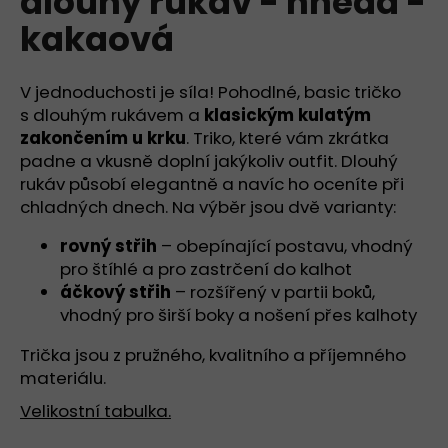
dlouhý rukáv - hnědá -
č
z
u
kakaová
5
j
hvězdiček.
e
m
V jednoduchosti je síla! Pohodlné, basic tričko
e
s dlouhým rukávem a
klasickým kulatým
zakončením u krku
. Triko, které vám zkrátka
padne a vkusně doplní jakýkoliv outfit. Dlouhý
TRIČKO
rukáv působí elegantně a navíc ho oceníte při
S
LODIČKOVÝM
chladných dnech. Na výběr jsou dvě varianty:
VÝSTŘIHEM,
3/4
rovný střih
– obepínající postavu, vhodný
RUKÁV
pro štíhlé a pro zastrčení do kalhot
-
MODRÁ
áčkový střih
– rozšířený v partii boků,
-
vhodný pro širší boky a nošení přes kalhoty
KRÁLOVSKÁ
949
Trička jsou z pružného, kvalitního a příjemného
Kč
materiálu.
Velikostní tabulka.