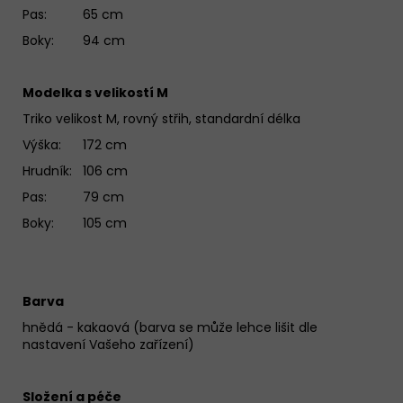
Pas: 65 cm
Boky: 94 cm
Modelka s velikostí M
Triko velikost M, rovný střih, standardní délka
Výška: 172 cm
Hrudník: 106 cm
Pas: 79 cm
Boky: 105 cm
Barva
hnědá - kakaová (barva se může lehce lišit dle
nastavení Vašeho zařízení)
Složení a péče