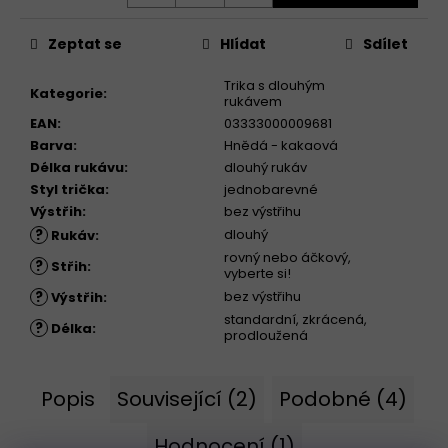
Zeptat se
Hlídat
Sdílet
Trika s dlouhým
Kategorie
:
rukávem
EAN
:
03333000009681
Barva
:
Hnědá - kakaová
Délka rukávu
:
dlouhý rukáv
Styl trička
:
jednobarevné
Výstřih
:
bez výstřihu
?
dlouhý
Rukáv
:
rovný nebo áčkový,
?
Střih
:
vyberte si!
?
bez výstřihu
Výstřih
:
standardní, zkrácená,
?
Délka
:
prodloužená
Popis
Související (2)
Podobné (4)
Hodnocení (1)