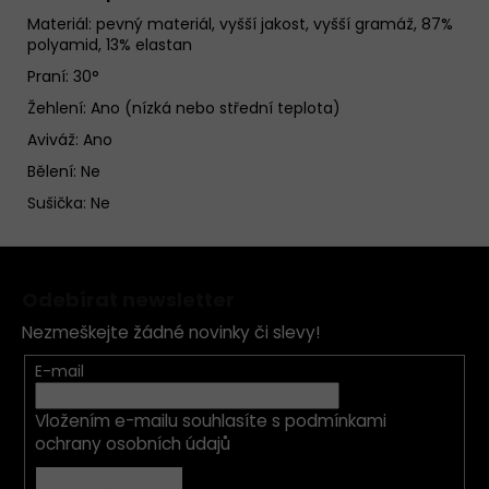
Materiál:
pevný materiál, vyšší jakost, vyšší gramáž, 87%
polyamid, 13% elastan
Praní: 30°
Žehlení: Ano (nízká nebo střední teplota)
Aviváž: Ano
Bělení: Ne
Sušička: Ne
Z
á
Odebírat newsletter
p
Nezmeškejte žádné novinky či slevy!
a
t
E-mail
í
Vložením e-mailu souhlasíte s
podmínkami
ochrany osobních údajů