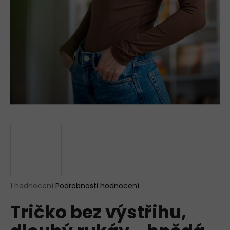
a
j
í
t
?
HLEDAT
D
o
p
Průměrné
1 hodnocení
Podrobnosti hodnocení
hodnocení
o
Tričko bez výstřihu,
produktu
r
je
u
5,0