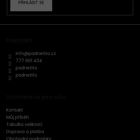
PŘIHLÁSIT SE
Kontakt
info
@
padnetito.cz
777 661 434
padnetito
padnetito
Informace pro vás
Kontakt
Můj příběh
Tabulka velikostí
Doprava a platba
Obchodní podmínky