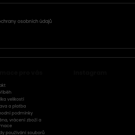
chrany osobních údajů
rmace pro vás
Instagram
akt
příběh
ka velikostí
ava a platba
odní podmínky
na, vrácení zboží a
amace
dy používání souborů