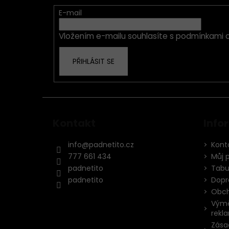
a
t
E-mail
í
Vložením e-mailu souhlasíte s
podmínkami o
PŘIHLÁSIT SE
Kontakt
Info
info
@
padnetito.cz
Kont
777 661 434
Můj 
padnetito
Tabul
padnetito
Dopr
Obch
Výmě
rekl
Zása