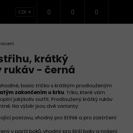
Hledat
Přihlášení
Nákupní
CZK
košík
nocení
střihu, krátký
 rukáv - černá
Pohodlné, basic tričko s krátkým prodlouženým
latým zakončením u krku
. Triko, které vám
plní jakýkoliv outfit. Prodloužený krátký rukáv
tně. Na výběr jsou dvě varianty:
Následující
jící postavu, vhodný pro štíhlé a pro zastrčení
řený v partii boků, vhodný pro širší boky a nošení