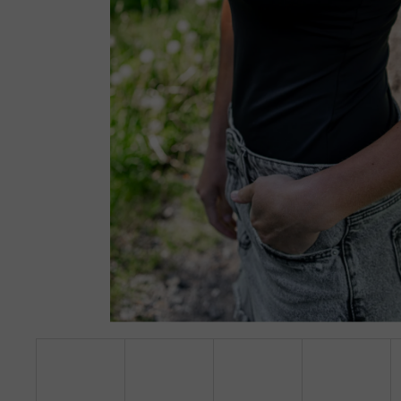
TRIKO S HLUBOKÝM VÝSTŘIHEM DO V,
KRÁTKÝ PRODLOUŽENÝ RUKÁV - ČERNÁ
890 Kč