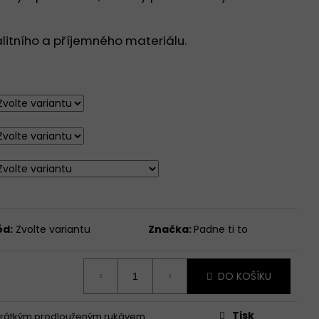
IHU, KRÁTKÝ
UKÁV - ČERNÁ
alitního a příjemného materiálu.
ód:
Zvolte variantu
Značka:
Padne ti to
DO KOŠÍKU
Tisk
 krátkým prodlouženým rukávem