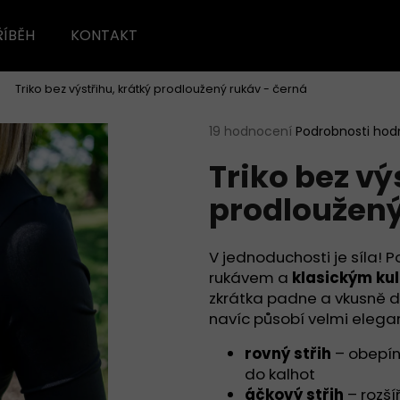
ŘÍBĚH
KONTAKT
Triko bez výstřihu, krátký prodloužený rukáv - černá
Co potřebujete najít?
Průměrné
19 hodnocení
Podrobnosti hod
hodnocení
Triko bez vý
produktu
HLEDAT
je
prodloužený
4,9
z
5
Doporučujeme
hvězdiček.
V jednoduchosti je síla! 
rukávem a
klasickým ku
zkrátka padne a vkusně do
navíc působí velmi elegan
rovný střih
– obepína
do kalhot
áčkový střih
– rozší