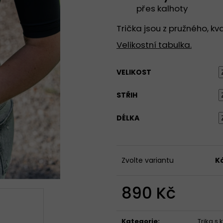
TÍLKO S HRANATÝM VÝSTŘIHEM - ČERNÁ
TRIKO BEZ VÝSTŘ
přes kalhoty
PRODLOUŽENÝ R
890 Kč
890 Kč
Trička jsou z pružného, kv
Velikostní tabulka.
VELIKOST
STŘIH
DÉLKA
Zvolte variantu
K
890 Kč
Měrná
cena:
Kategorie
:
Trika s