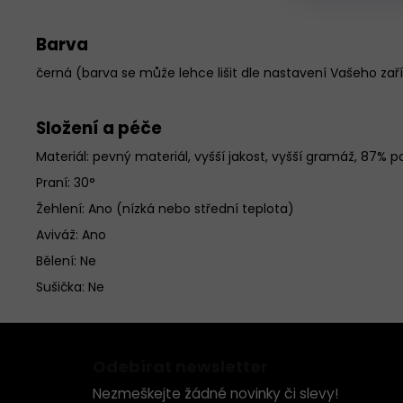
Barva
černá (barva se může lehce lišit dle nastavení Vašeho zař
Složení a péče
Materiál:
pevný materiál, vyšší jakost, vyšší gramáž, 87% p
Praní: 30°
Žehlení: Ano (nízká nebo střední teplota)
Aviváž: Ano
Bělení: Ne
Sušička: Ne
Z
á
Odebírat newsletter
p
Nezmeškejte žádné novinky či slevy!