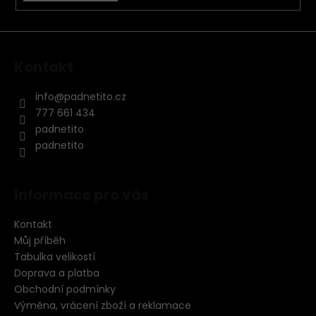
Kontakt
info
@
padnetito.cz
777 661 434
padnetito
padnetito
Informace pro vás
Kontakt
Můj příběh
Tabulka velikostí
Doprava a platba
Obchodní podmínky
Výměna, vrácení zboží a reklamace