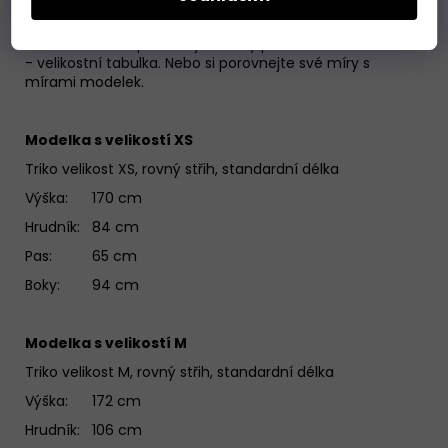
Váháte jakou velikost si objednat? Poměřte si svoje
oblíbené triko a porovnejte s triky padnetito.cz
-
velikostní tabulka
.
Nebo si porovnejte své míry s
mírami modelek.
Modelka s velikostí XS
Triko velikost XS, rovný střih, standardní délka
Výška: 170 cm
Hrudník: 84 cm
Pas: 65 cm
Boky: 94 cm
Modelka s velikostí M
Triko velikost M, rovný střih, standardní délka
Výška: 172 cm
Hrudník: 106 cm