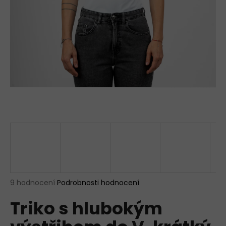
a
j
í
t
?
HLEDAT
D
o
p
Průměrné
9 hodnocení
Podrobnosti hodnocení
hodnocení
o
Triko s hlubokým
produktu
r
je
u
4,6