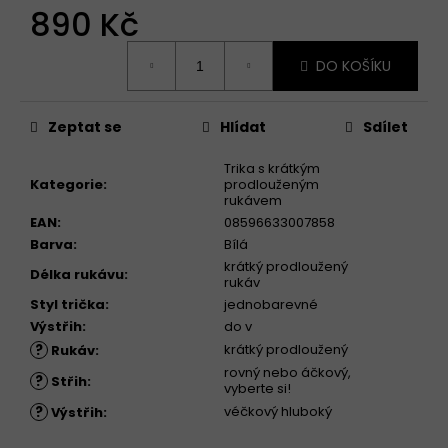
890 Kč
Měrná
DO KOŠÍKU
cena:
Zeptat se
Hlídat
Sdílet
Trika s krátkým
Kategorie
:
prodlouženým
rukávem
EAN
:
08596633007858
Barva
:
Bílá
krátký prodloužený
Délka rukávu
:
rukáv
Styl trička
:
jednobarevné
Výstřih
:
do v
?
krátký prodloužený
Rukáv
:
rovný nebo áčkový,
?
Střih
:
vyberte si!
?
véčkový hluboký
Výstřih
: