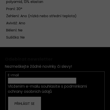
polyamid, 13% elastan
Praní: 30°
Žehlení: Ano (nízká nebo střední teplota)
Aviváž: Ano
Bělení: Ne
Sušička: Ne
Z
á
Odebírat newsletter
p
Nezmeškejte žádné novinky či slevy!
a
t
E-mail
í
Vložením e-mailu souhlasíte s
podmínkami
ochrany osobních údajů
PŘIHLÁSIT SE