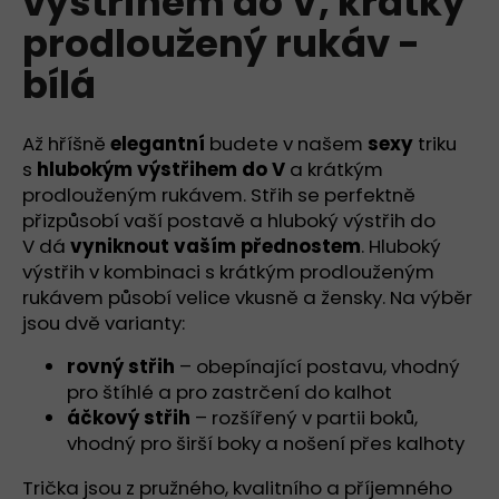
výstřihem do V, krátký
č
z
u
prodloužený rukáv -
5
j
hvězdiček.
bílá
e
m
e
Až hříšně
elegantní
budete v našem
sexy
triku
s
hlubokým výstřihem do V
a krátkým
TÍLKO
prodlouženým rukávem. Střih se perfektně
S
přizpůsobí vaší postavě a hluboký výstřih do
HRANATÝM
V dá
vyniknout vaším přednostem
. Hluboký
VÝSTŘIHEM
-
výstřih v kombinaci s krátkým prodlouženým
ČERNÁ
rukávem působí velice vkusně a žensky. Na výběr
890
jsou dvě varianty:
Kč
rovný střih
– obepínající postavu, vhodný
pro štíhlé a pro zastrčení do kalhot
áčkový střih
– rozšířený v partii boků,
vhodný pro širší boky a nošení přes kalhoty
Trička jsou z pružného, kvalitního a příjemného