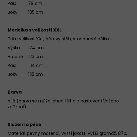
Pas: 79 cm
Boky: 105 cm
Modelka s velikostí XXL
Triko velikost XXL, áčkový střih, standardní délka
Výška: 174 cm
Hrudník: 123 cm
Pas: 114 cm
Boky: 135 cm
Barva
bílá (barva se může lehce lišit dle nastavení Vašeho
zařízení)
Složení a péče
Materiál:
pevný materiál, vyšší jakost, vyšší gramáž, 87%