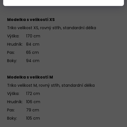
mírami modelek.
Modelka s velikostí XS
Triko velikost XS, rovný střih, standardní délka
Výška: 170 cm
Hrudník: 84 cm
Pas: 65 cm
Boky: 94 cm
Modelka s velikostí M
Triko velikost M, rovný střih, standardní délka
Výška: 172 cm
Hrudník: 106 cm
Pas: 79 cm
Boky: 105 cm