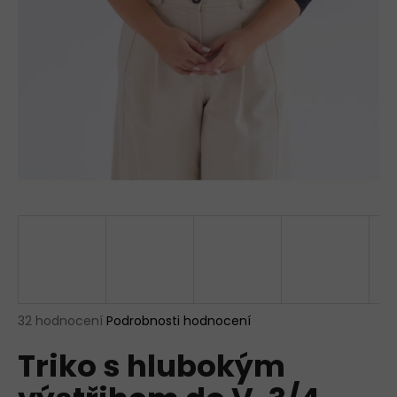
a
j
í
t
?
HLEDAT
D
o
p
Průměrné
32 hodnocení
Podrobnosti hodnocení
hodnocení
o
Triko s hlubokým
produktu
r
je
u
4,9