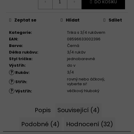
DO KOŠÍKU
cena:
Zeptat se
Hlídat
Sdílet
Kategorie
:
Trika s 3/4 rukávem
EAN
:
08596633002396
Barva
:
Černá
Délka rukávu
:
3/4 rukáv
Styl trička
:
jednobarevné
Výstřih
:
do v
?
3/4
Rukáv
:
rovný nebo áčkový,
?
Střih
:
vyberte si!
?
véčkový hluboký
Výstřih
:
Popis
Související (4)
Podobné (4)
Hodnocení (32)