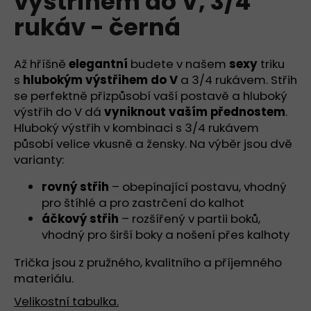
výstřihem do V, 3/4
č
z
u
rukáv - černá
5
j
hvězdiček.
e
m
Až hříšně
elegantní
budete v našem
sexy
triku
e
s
hlubokým výstřihem do V
a 3/4 rukávem. Střih
se perfektně přizpůsobí vaší postavě a hluboký
výstřih do V dá
vyniknout vaším přednostem
.
TRIČKO
Hluboký výstřih v kombinaci s 3/4 rukávem
SE
STŘEDNÍM
působí velice vkusně a žensky. Na výběr jsou dvě
KULATÝM
varianty:
VÝSTŘIHEM,
KRÁTKÝ
rovný střih
– obepínající postavu, vhodný
RUKÁV
-
pro štíhlé a pro zastrčení do kalhot
BÍLÁ
áčkový střih
– rozšířený v partii boků,
-
vhodný pro širší boky a nošení přes kalhoty
PŘÍRODNÍ
949
Trička jsou z pružného, kvalitního a příjemného
Kč
materiálu.
Velikostní tabulka.