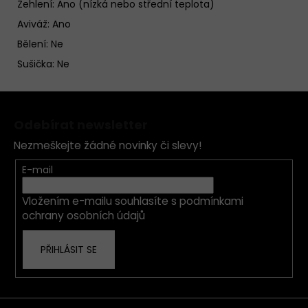
Žehlení: Ano (nízká nebo střední teplota)
Aviváž: Ano
Bělení: Ne
Sušička: Ne
Z
á
Odebírat newsletter
p
Nezmeškejte žádné novinky či slevy!
a
t
E-mail
í
Vložením e-mailu souhlasíte s
podmínkami
ochrany osobních údajů
PŘIHLÁSIT SE