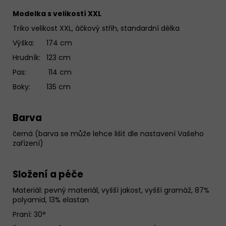
Modelka s velikostí XXL
Triko velikost XXL, áčkový střih, standardní délka
Výška: 174 cm
Hrudník: 123 cm
Pas: 114 cm
Boky: 135 cm
Barva
černá (barva se může lehce lišit dle nastavení Vašeho
zařízení)
Složení a péče
Materiál:
pevný materiál, vyšší jakost, vyšší gramáž, 87%
polyamid, 13% elastan
Praní: 30°