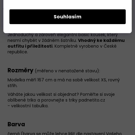
Hodnocení (21)
Souhlasím
Basic triko s 3/4 rukávem a
lodičkovým výstřihem
je
ušité z
pružného a vysoce kvalitního materiálu
.
U
krku je zakončeno
jemným lemovacím proužkem
.
Jednoduchý a zároveň elegantní basic kousek, který
nesmí chybět v žádném šatníku.
Vhodný ke každému
outfitu i příležitosti
. Kompletně vyrobeno v České
republice.
Rozměry
(měřeno v nenatažené stavu):
Modelka měří 167 cm a má na sobě velikost XS, rovný
střih.
Váháte jakou velikost si objednat? Poměřte si svoje
oblíbené triko a porovnejte s triky padnetito.cz
-
velikostní tabulka
.
Barva
černá (barva se může lehce lišit dle nastavení Vašeho