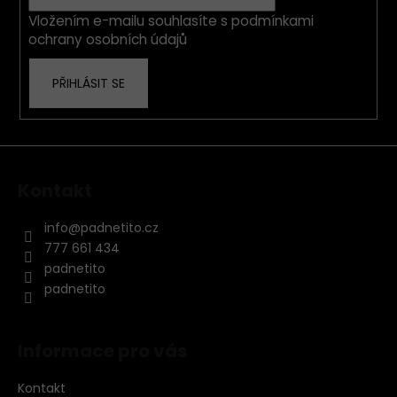
í
Vložením e-mailu souhlasíte s
podmínkami
ochrany osobních údajů
PŘIHLÁSIT SE
Kontakt
info
@
padnetito.cz
777 661 434
padnetito
padnetito
Informace pro vás
Kontakt