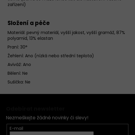
zařízení)
Složení a péče
Materiál:
pevný materiál, vyšší jakost, vyšší gramáž, 87%
polyamid, 13% elastan
Praní: 30°
Žehlení: Ano (nízká nebo střední teplota)
Aviváž: Ano
Bělení: Ne
Sušička: Ne
Z
á
Odebírat newsletter
p
Nezmeškejte žádné novinky či slevy!
a
t
E-mail