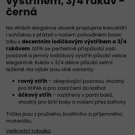
výstřihem, 3/4 rukáv -
č
z
u
černá
5
j
hvězdiček.
e
m
Na vlnách elegance vkusně proplujete kanceláří
e
i schůzkou s přáteli v našem pohodlném basic
triku s
decentním lodičkovým výstřihem a 3/4
rukávem
. Střih se perfektně přizpůsobí vaší
TRIČKO
postavě a jemný lodičkový výstřih působí velice
SE
STŘEDNÍM
elegantně. Rukáv v 3/4 délce působí velmi
KULATÝM
ležérně. Na výběr jsou dvě varianty:
VÝSTŘIHEM,
KRÁTKÝ
rovný střih
– obepínající postavu, vhodný
RUKÁV
-
pro štíhlé a pro zastrčení do kalhot
BÍLÁ
áčkový střih
– rozšířený v partii boků,
-
vhodný pro širší boky a nošení přes kalhoty
PŘÍRODNÍ
949
Trička jsou z pružného, kvalitního a příjemného
Kč
materiálu.
Velikostní tabulka
.