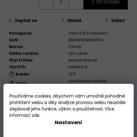
DO KOŠÍKU
cena:
Zeptat se
Hlídat
Sdílet
Kategorie
:
Trika s 3/4 rukávem
EAN
:
08596633009494
Barva
:
Černá
Délka rukávu
:
3/4 rukáv
Styl trička
:
jednobarevné
Výstřih
:
lodičkový
?
3/4
Rukáv
:
rovný nebo áčkový,
?
Střih
:
vyberte si!
?
lodičkový
Výstřih
:
Používáme cookies, abychom vám umožnili pohodlné
standardní, zkrácená,
prohlížení webu a díky analýze provozu webu neustále
?
Délka
:
prodloužená
zlepšovali jeho funkce, výkon a použitelnost. Více
informací
zde
.
Nastavení
Popis
Podobné (4)