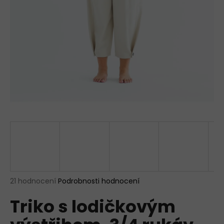
a
j
í
t
?
HLEDAT
D
o
p
Průměrné
21 hodnocení
Podrobnosti hodnocení
hodnocení
o
Triko s lodičkovým
produktu
r
je
u
4,6