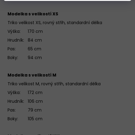
Modelka s velikostí XS
Triko velikost XS, rovný střih, standardní délka
Výška: 170 cm
Hrudník: 84 cm
Pas: 65 cm
Boky: 94 cm
Modelka s velikostí M
Triko velikost M, rovný střih, standardní délka
Výška: 172 cm
Hrudník: 106 cm
Pas: 79 cm
Boky: 105 cm