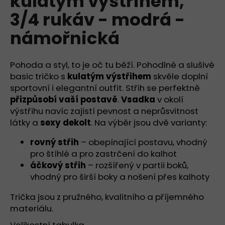
kulatým výstřihem,
č
z
u
3/4 rukáv - modrá -
5
j
hvězdiček.
námořnická
e
m
e
Pohoda a styl, to je oč tu běží. Pohodlné a slušivé
basic tričko s
kulatým výstřihem
skvěle doplní
TRIKO
sportovní i elegantní outfit. Střih se perfektně
BEZ
přizpůsobí vaší postavě
.
Vsadka
v okolí
VÝSTŘIHU,
výstřihu navíc zajistí pevnost a neprůsvitnost
KRÁTKÝ
PRODLOUŽENÝ
látky a
sexy dekolt
. Na výběr jsou dvě varianty:
RUKÁV
-
rovný střih
– obepínající postavu, vhodný
ČERNÁ
pro štíhlé a pro zastrčení do kalhot
890
áčkový střih
– rozšířený v partii boků,
Kč
vhodný pro širší boky a nošení přes kalhoty
Trička jsou z pružného, kvalitního a příjemného
materiálu.