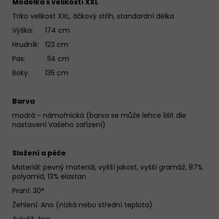
Modelka s velikostí XXL
Triko velikost XXL, áčkový střih, standardní délka
Výška: 174 cm
Hrudník: 123 cm
Pas: 114 cm
Boky: 135 cm
Barva
modrá - námořnická (barva se může lehce lišit dle
nastavení Vašeho zařízení)
Složení a péče
Materiál:
pevný materiál, vyšší jakost, vyšší gramáž, 87%
polyamid, 13% elastan
Praní: 30°
Žehlení: Ano (nízká nebo střední teplota)