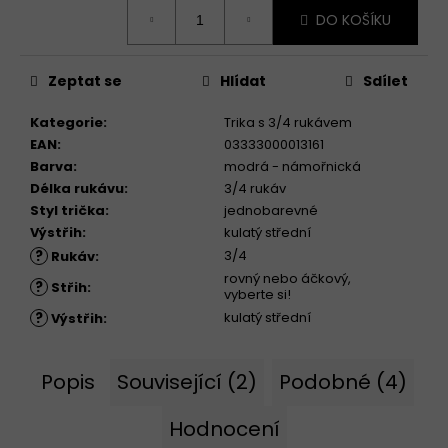
Měrná
DO KOŠÍKU
cena:
Zeptat se
Hlídat
Sdílet
Kategorie
:
Trika s 3/4 rukávem
EAN
:
03333000013161
Barva
:
modrá - námořnická
Délka rukávu
:
3/4 rukáv
Styl trička
:
jednobarevné
Výstřih
:
kulatý střední
?
3/4
Rukáv
:
rovný nebo áčkový,
?
Střih
:
vyberte si!
?
kulatý střední
Výstřih
:
Popis
Související (2)
Podobné (4)
Hodnocení