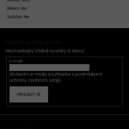
Aviváž: Ano
Bělení: Ne
Sušička: Ne
Z
á
Odebírat newsletter
p
Nezmeškejte žádné novinky či slevy!
a
t
E-mail
í
Vložením e-mailu souhlasíte s
podmínkami
ochrany osobních údajů
PŘIHLÁSIT SE