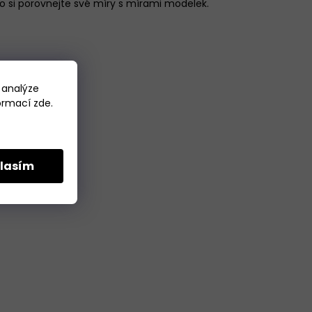
 si porovnejte své míry s mírami modelek.
 analýze
formací
zde
.
lasím