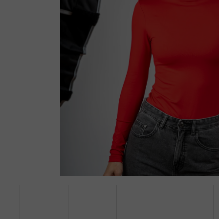
TRIKO S HLUBOKÝM VÝSTŘIHEM DO V,
KRÁTKÝ PRODLOUŽENÝ RUKÁV - ČERNÁ
890 Kč