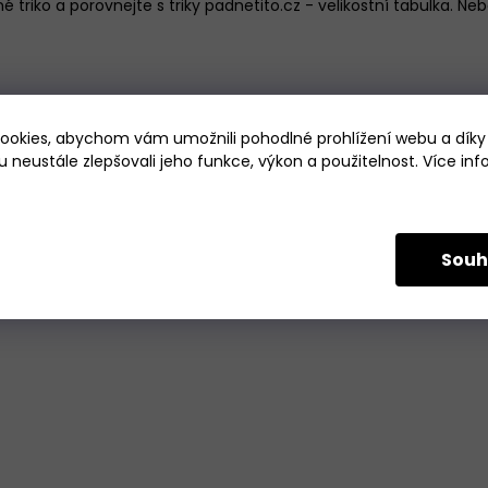
é triko a porovnejte s triky padnetito.cz -
velikostní tabulka
.
Nebo
okies, abychom vám umožnili pohodlné prohlížení webu a díky
 neustále zlepšovali jeho funkce, výkon a použitelnost. Více in
Souh