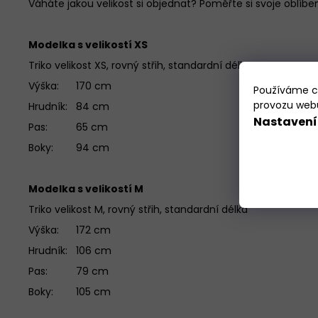
Váháte jakou velikost si objednat? Poměřte si svoje oblíben
Modelka s velikostí XS
Triko velikost XS, rovný střih, standardní délka
Výška: 170 cm
Používáme co
provozu webu
Hrudník: 84 cm
Nastavení
Pas: 65 cm
Boky: 94 cm
Modelka s velikostí M
Triko velikost M, rovný střih, standardní délka
Výška: 172 cm
Hrudník: 106 cm
Pas: 79 cm
Boky: 105 cm