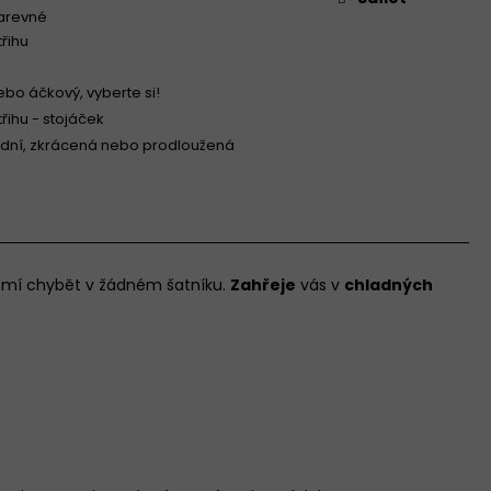
arevné
třihu
ebo áčkový, vyberte si!
řihu - stojáček
dní, zkrácená nebo prodloužená
nesmí chybět v žádném šatníku.
Zahřeje
vás v
chladných