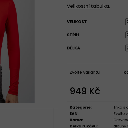
TÍLKO S HRANATÝM VÝSTŘIHEM - ČERNÁ
TRIKO BEZ VÝSTŘ
Velikostní tabulka.
PRODLOUŽENÝ R
890 Kč
890 Kč
VELIKOST
STŘIH
DÉLKA
Zvolte variantu
K
949 Kč
Měrná
cena:
Kategorie
:
Trika s
EAN
:
Zvolte 
Barva
:
Červen
Délka rukávu
:
dlouhý 