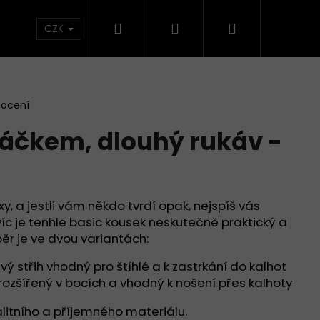
Hledat
Přihlášení
Nákupní
CZK
košík
nocení
ojáčkem, dlouhý rukáv -
y, a jestli vám někdo tvrdí opak, nejspíš vás
víc je tenhle basic kousek neskutečně praktický a
běr je ve dvou variantách:
vý střih vhodný pro štíhlé a k zastrkání do kalhot
Následující
 rozšířený v bocích a vhodný k nošení přes kalhoty
alitního a příjemného materiálu.