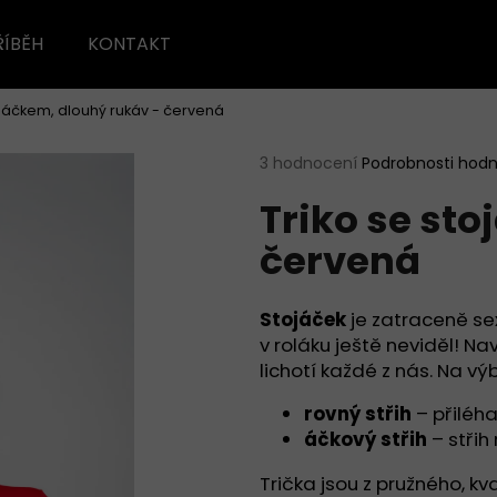
ŘÍBĚH
KONTAKT
ojáčkem, dlouhý rukáv - červená
Co potřebujete najít?
Průměrné
3 hodnocení
Podrobnosti hod
hodnocení
Triko se st
produktu
HLEDAT
je
červená
5,0
z
5
Doporučujeme
hvězdiček.
Stojáček
je zatraceně sex
v roláku ještě neviděl! Na
lichotí každé z nás. Na vý
rovný střih
– přiléha
áčkový střih
– střih
Trička jsou z pružného, kv