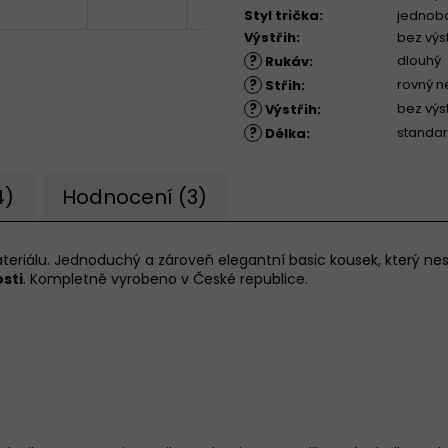
Styl trička
:
jednob
Výstřih
:
bez výs
?
dlouhý
Rukáv
:
?
rovný n
Střih
:
?
bez výst
Výstřih
:
?
standar
Délka
:
4)
Hodnocení (3)
ateriálu. Jednoduchý a zároveň elegantní basic kousek, který 
osti
. Kompletně vyrobeno v České republice.