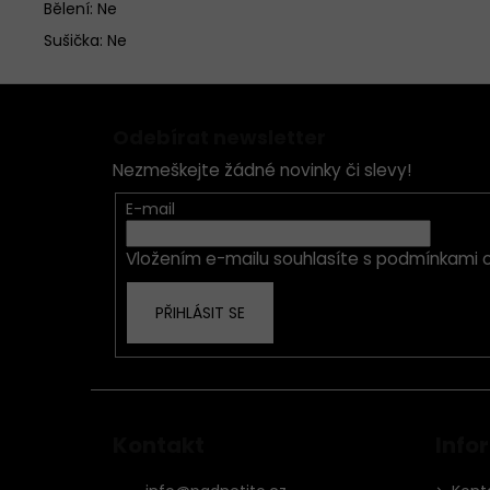
Bělení: Ne
Sušička: Ne
Z
á
Odebírat newsletter
p
Nezmeškejte žádné novinky či slevy!
a
t
E-mail
í
Vložením e-mailu souhlasíte s
podmínkami o
PŘIHLÁSIT SE
Kontakt
Info