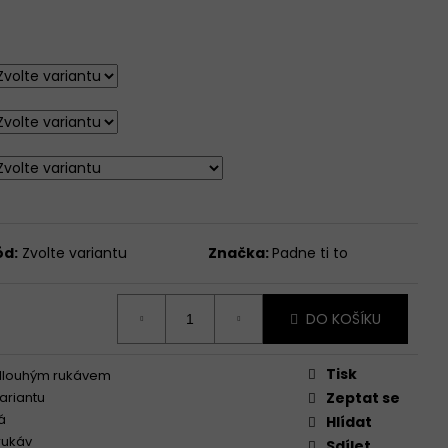
IHU, KRÁTKÝ
UKÁV - ČERNÁ
ód:
Zvolte variantu
Značka:
Padne ti to
DO KOŠÍKU
Tisk
 dlouhým rukávem
variantu
Zeptat se
á
Hlídat
rukáv
Sdílet