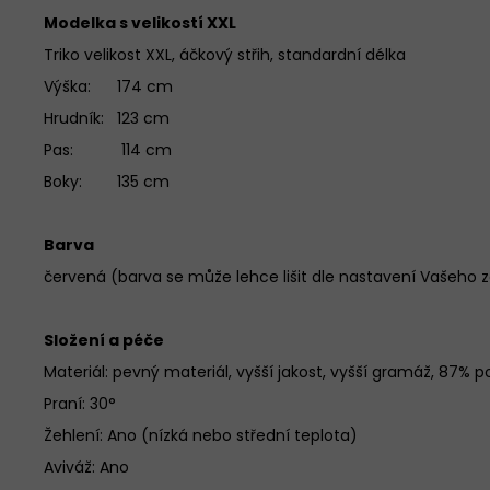
Modelka s velikostí XXL
Triko velikost XXL, áčkový střih, standardní délka
Výška: 174 cm
Hrudník: 123 cm
Pas: 114 cm
Boky: 135 cm
Barva
červená (barva se může lehce lišit dle nastavení Vašeho z
Složení a péče
Materiál:
pevný materiál, vyšší jakost, vyšší gramáž, 87% p
Praní: 30°
Žehlení: Ano (nízká nebo střední teplota)
Aviváž: Ano