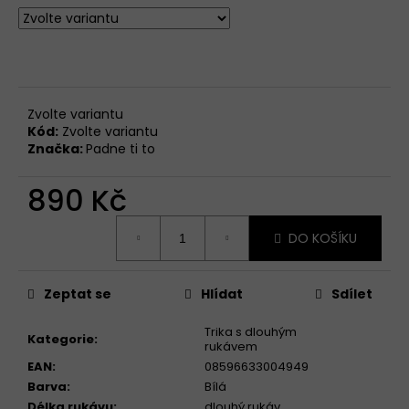
Zvolte variantu
Kód:
Zvolte variantu
Značka:
Padne ti to
890 Kč
Měrná
DO KOŠÍKU
cena:
Zeptat se
Hlídat
Sdílet
Trika s dlouhým
Kategorie
:
rukávem
EAN
:
08596633004949
Barva
:
Bílá
Délka rukávu
:
dlouhý rukáv