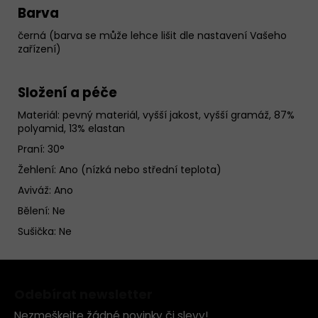
Barva
černá (barva se může lehce lišit dle nastavení Vašeho
zařízení)
Složení a péče
Materiál:
pevný materiál, vyšší jakost, vyšší gramáž, 87%
polyamid, 13% elastan
Praní: 30°
Žehlení: Ano (nízká nebo střední teplota)
Aviváž: Ano
Bělení: Ne
Sušička: Ne
Z
á
Odebírat newsletter
p
Nezmeškejte žádné novinky či slevy!