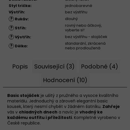
Styl trička
:
jednobarevné
Výstřih
:
bez výstřihu
?
dlouhý
Rukáv
:
rovný nebo áčkový,
?
Střih
:
vyberte si!
?
bez výstřihu - stojáček
Výstřih
:
standardní, zkrácená
?
Délka
:
nebo prodloužená
Popis
Související (3)
Podobné (4)
Hodnocení (10)
Basic stojáček
je ušitý z pružného a vysoce kvalitního
materiálu. Jednoduchý a zároveň elegantní basic
kousek, který nesmí chybět v žádném šatníku.
Zahřeje
vás v
chladných dnech
a navíc je
vhodný ke
každému outfitu i příležitosti
. Kompletně vyrobeno v
České republice.