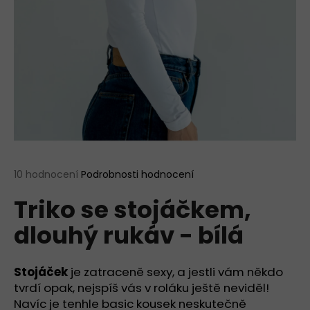
a
j
í
t
?
HLEDAT
Průměrné
10 hodnocení
Podrobnosti hodnocení
hodnocení
Triko se stojáčkem,
produktu
je
D
dlouhý rukáv - bílá
5,0
o
z
p
5
o
hvězdiček.
Stojáček
je zatraceně sexy, a jestli vám někdo
r
tvrdí opak, nejspíš vás v roláku ještě neviděl!
u
Navíc je tenhle basic kousek neskutečně