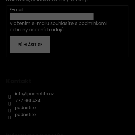
a
t
E-mail
í
Vložením e-mailu souhlasíte s
podmínkami
ochrany osobních údajů
PŘIHLÁSIT SE
Kontakt
info
@
padnetito.cz
777 661 434
padnetito
padnetito