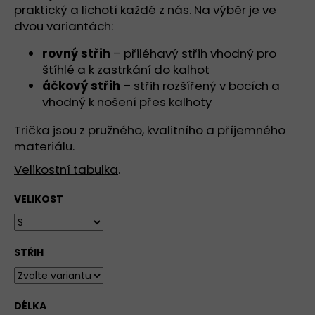
č
praktický a lichotí každé z nás. Na výběr je ve
u
dvou variantách:
j
e
rovný střih
– přiléhavý střih vhodný pro
m
štíhlé a k zastrkání do kalhot
e
áčkový střih
– střih rozšířený v bocích a
vhodný k nošení přes kalhoty
TRIČKO
Trička jsou z pružného, kvalitního a příjemného
S
HLUBOKÝM
materiálu.
VÝSTŘIHEM
DO
Velikostní tabulka
.
V,
KRÁTKÝ
VELIKOST
RUKÁV
-
ŠEDÁ
-
ARKTICKÁ
STŘIH
949
Kč
DÉLKA