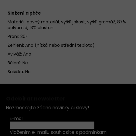
Složení a péče
Materiál:
pevný materiál, vyšší jakost, vyšší gramáž, 87%
polyamid, 13% elastan
Praní: 30°
Žehlení: Ano (nízká nebo střední teplota)
Aviváž: Ano
Bělení: Ne
Sušička: Ne
Z
á
Odebírat newsletter
p
Nezmeškejte žádné novinky či slevy!
a
t
E-mail
í
Vložením e-mailu souhlasíte s
podmínkami