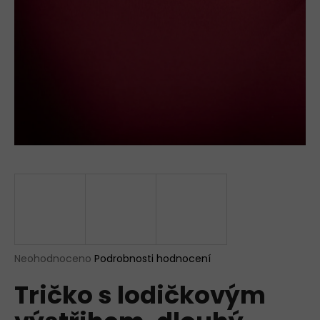
a
j
í
t
?
HLEDAT
D
o
p
Průměrné
Neohodnoceno
Podrobnosti hodnocení
hodnocení
o
Tričko s lodičkovým
produktu
r
je
u
0,0