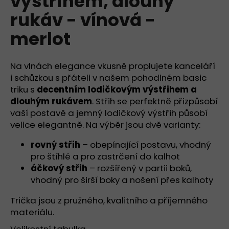
výstřihem, dlouhý
č
z
u
rukáv - vínová -
5
j
hvězdiček.
merlot
e
m
e
Na vlnách elegance vkusně proplujete kanceláří
i schůzkou s přáteli v našem pohodlném basic
TRIKO
triku s
decentním lodičkovým výstřihem a
S
dlouhým rukávem
. Střih se perfektně přizpůsobí
HLUBOKÝM
vaší postavě a jemný lodičkový výstřih působí
VÝSTŘIHEM
DO
velice elegantně. Na výběr jsou dvě varianty:
V,
KRÁTKÝ
rovný střih
– obepínající postavu, vhodný
RUKÁV
pro štíhlé a pro zastrčení do kalhot
-
BÍLÁ
áčkový střih
– rozšířený v partii boků,
890
vhodný pro širší boky a nošení přes kalhoty
Kč
Trička jsou z pružného, kvalitního a příjemného
materiálu.