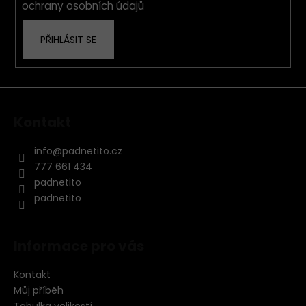
ochrany osobních údajů
PŘIHLÁSIT SE
Kontakt
info
@
padnetito.cz
777 661 434
padnetito
padnetito
Informace pro vás
Kontakt
Můj příběh
Tabulka velikostí