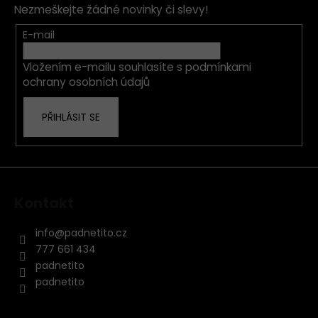
Nezmeškejte žádné novinky či slevy!
a
t
E-mail
í
Vložením e-mailu souhlasíte s
podmínkami
ochrany osobních údajů
PŘIHLÁSIT SE
Kontakt
info
@
padnetito.cz
777 661 434
padnetito
padnetito