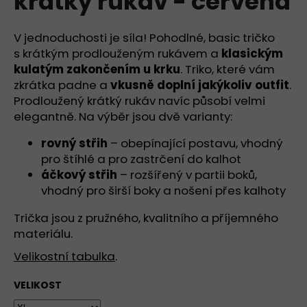
krátký rukáv - červená
č
z
u
5
j
hvězdiček.
V jednoduchosti je síla! Pohodlné, basic tričko
e
s krátkým prodlouženým rukávem a
klasickým
m
kulatým zakončením u krku
. Triko, které vám
e
zkrátka padne a
vkusně doplní jakýkoliv outfit
.
Prodloužený krátký rukáv navíc působí velmi
elegantně. Na výběr jsou dvě varianty:
TÍLKO
S
HRANATÝM
rovný střih
– obepínající postavu, vhodný
VÝSTŘIHEM
pro štíhlé a pro zastrčení do kalhot
-
áčkový střih
– rozšířený v partii boků,
RŮŽOVÁ
-
vhodný pro širší boky a nošení přes kalhoty
PUDROVÁ
Trička jsou z pružného, kvalitního a příjemného
949
Kč
materiálu.
Velikostní tabulka
.
VELIKOST