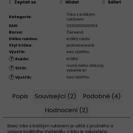
Zeptat se
Hlídat
Sdílet
Trika s krátkým
Kategorie
:
rukávem
EAN
:
03333000001014
Barva
:
Červená
Délka rukávu
:
krátký rukáv
Styl trička
:
jednobarevné
Výstřih
:
bez výstřihu
?
krátký
Rukáv
:
rovný nebo áčkový,
?
Střih
:
vyberte si!
?
bez výstřihu
Výstřih
:
Popis
Související (2)
Podobné (4)
Hodnocení (2)
Basic triko s krátkým rukávem je ušité z pružného a
vysoce kvalitního materiálu. U krku je zakončeno