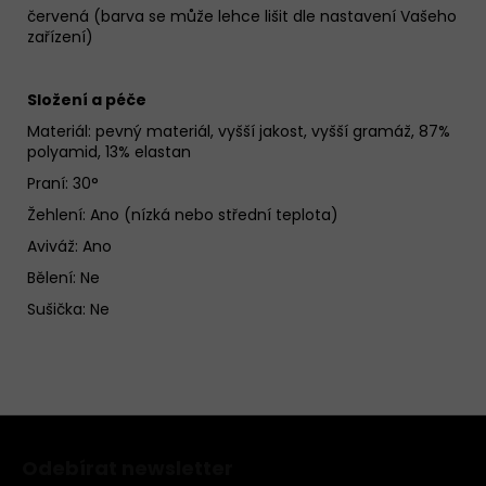
červená (barva se může lehce lišit dle nastavení Vašeho
zařízení)
Složení a péče
Materiál:
pevný materiál, vyšší jakost, vyšší gramáž, 87%
polyamid, 13% elastan
Praní: 30°
Žehlení: Ano (nízká nebo střední teplota)
Aviváž: Ano
Bělení: Ne
Sušička: Ne
Z
á
Odebírat newsletter
p