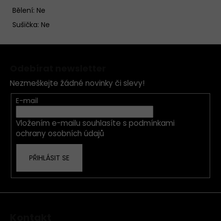
Bělení: Ne
Sušička: Ne
Z
á
Odebírat newsletter
p
Nezmeškejte žádné novinky či slevy!
a
t
E-mail
í
Vložením e-mailu souhlasíte s
podmínkami
ochrany osobních údajů
PŘIHLÁSIT SE
Kontakt