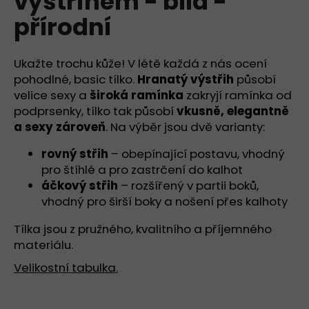
výstřihem - bílá -
č
z
u
přírodní
5
j
hvězdiček.
e
m
Ukažte trochu kůže! V létě každá z nás ocení
e
pohodlné, basic tílko.
Hranatý výstřih
působí
velice sexy a
široká ramínka
zakryjí ramínka od
podprsenky, tílko tak působí
vkusně, elegantně
TRIČKO
a sexy zároveň
. Na výběr jsou dvě varianty:
SE
STŘEDNÍM
KULATÝM
rovný střih
– obepínající postavu, vhodný
VÝSTŘIHEM,
pro štíhlé a pro zastrčení do kalhot
KRÁTKÝ
áčkový střih
– rozšířený v partii boků,
RUKÁV
-
vhodný pro širší boky a nošení přes kalhoty
BÍLÁ
-
Tílka jsou z pružného, kvalitního a příjemného
PŘÍRODNÍ
materiálu.
949
Kč
Velikostní tabulka.