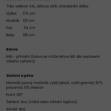
Triko velikost XXL, áčkový střih, standardní délka
Výška: 174 cm
Hrudník: 123 cm
Pas: 114 cm
Boky: 135 cm
Barva
bílá - přírodní (barva se může lehce lišit dle nastavení
Vašeho zařízení)
Složení a péče
Materiál:
pevný materiál, vyšší jakost, vyšší gramáž, 87%
polyamid, 13% elastan
Praní: 30°
Žehlení: Ano (nízká nebo střední teplota)
Aviváž: Ano