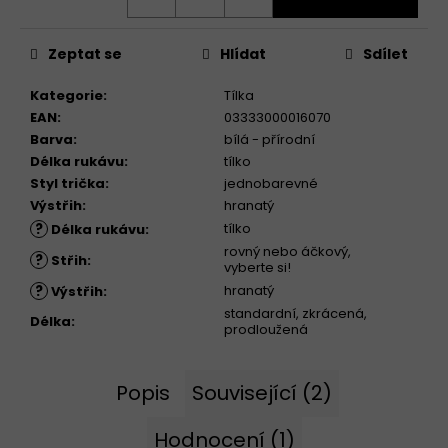
Zeptat se
Hlídat
Sdílet
Kategorie
:
Tílka
EAN
:
03333000016070
Barva
:
bílá - přírodní
Délka rukávu
:
tílko
Styl trička
:
jednobarevné
Výstřih
:
hranatý
?
tílko
Délka rukávu
:
rovný nebo áčkový,
?
Střih
:
vyberte si!
?
hranatý
Výstřih
:
standardní, zkrácená,
Délka
:
prodloužená
Popis
Související (2)
Hodnocení (1)