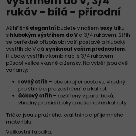
výstřihem do V, 3/4
č
z
u
rukáv - bílá - přírodní
5
j
hvězdiček.
e
m
Až hříšně
elegantní
budete v našem
sexy
triku
e
s
hlubokým výstřihem do V
a 3/4 rukávem. Střih
se perfektně přizpůsobí vaší postavě a hluboký
výstřih do V dá
vyniknout vaším přednostem
.
TRIKO
Hluboký výstřih v kombinaci s 3/4 rukávem
S
HLUBOKÝM
působí velice vkusně a žensky. Na výběr jsou dvě
VÝSTŘIHEM
varianty:
DO
V,
rovný střih
– obepínající postavu, vhodný
KRÁTKÝ
PRODLOUŽENÝ
pro štíhlé a pro zastrčení do kalhot
RUKÁV
áčkový střih
– rozšířený v partii boků,
-
vhodný pro širší boky a nošení přes kalhoty
ČERNÁ
890
Trička jsou z pružného, kvalitního a příjemného
Kč
materiálu.
Velikostní tabulka.