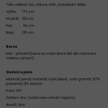
Triko velikost XXL, áčkový střih, standardní délka
Výška: 174 cm
Hrudník: 123 cm
Pas: 114 cm
Boky: 135 cm
Barva
bílá - přírodní(barva se může lehce lišit dle nastavení
Vašeho zařízení)
Složení a péče
Materiál:
pevný materiál, vyšší jakost, vyšší gramáž, 87%
polyamid, 13% elastan
Praní: 30°
Žehlení: Ano (nízká nebo střední teplota)
Aviváž: Ano