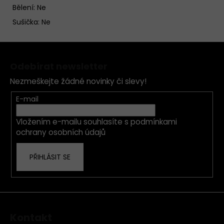
Bělení: Ne
Sušička: Ne
Z
á
Odebírat newsletter
p
Nezmeškejte žádné novinky či slevy!
a
t
E-mail
í
Vložením e-mailu souhlasíte s
podmínkami
ochrany osobních údajů
PŘIHLÁSIT SE
Kontakt