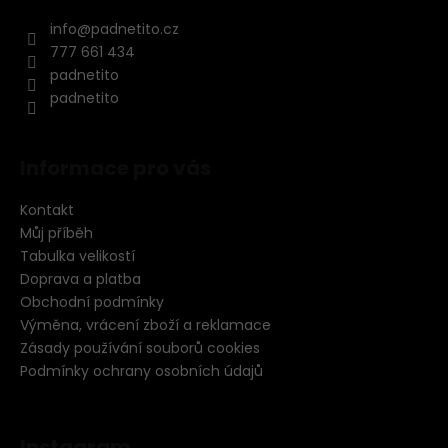
info
@
padnetito.cz
777 661 434
padnetito
padnetito
Informace pro vás
Kontakt
Můj příběh
Tabulka velikostí
Doprava a platba
Obchodní podmínky
Výměna, vrácení zboží a reklamace
Zásady používání souborů cookies
Podmínky ochrany osobních údajů
Instagram