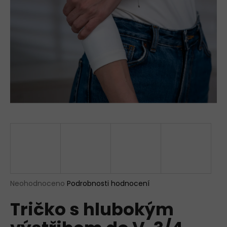
a
j
í
t
?
HLEDAT
D
o
p
Průměrné
Neohodnoceno
Podrobnosti hodnocení
hodnocení
o
Tričko s hlubokým
produktu
r
je
u
0,0