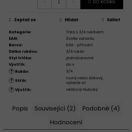
DO KOŠÍKU
cena:
Zeptat se
Hlídat
Sdílet
Kategorie
:
Trika s 3/4 rukávem
EAN
:
Zvolte variantu
Barva
:
bílá - přírodní
Délka rukávu
:
3/4 rukáv
Styl trička
:
jednobarevné
Výstřih
:
do v
?
3/4
Rukáv
:
rovný nebo áčkový,
?
Střih
:
vyberte si!
?
véčkový hluboký
Výstřih
:
Popis
Související (2)
Podobné (4)
Hodnocení