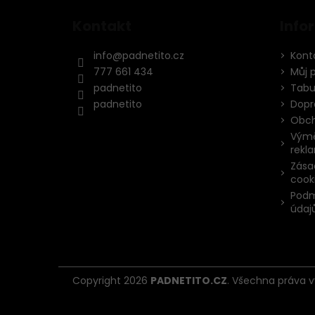
Kontakt
Info
info
@
padnetito.cz
Kont
777 661 434
Můj 
padnetito
Tabul
padnetito
Dopr
Obch
Výmě
rekl
Zása
cook
Podm
údaj
Copyright 2026
PADNETITO.CZ
. Všechna práva 