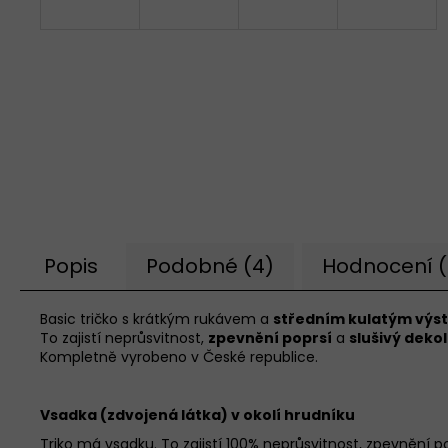
Popis
Podobné (4)
Hodnocení (
Basic tričko s krátkým rukávem a
středním kulatým výs
To zajistí neprůsvitnost,
zpevnění poprsí
a
slušivý dekol
Kompletně vyrobeno v České republice.
Vsadka (zdvojená látka) v okolí hrudníku
Triko má vsadku.
To zajistí 100% neprůsvitnost, zpevnění po