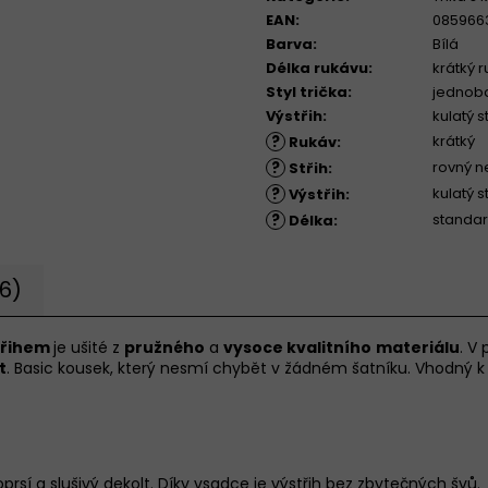
EAN
:
085966
Barva
:
Bílá
Délka rukávu
:
krátký 
Styl trička
:
jednob
Výstřih
:
kulatý s
?
krátký
Rukáv
:
?
rovný n
Střih
:
?
kulatý s
Výstřih
:
?
standar
Délka
:
6)
třihem
je ušité z
pružného
a
vysoce kvalitního
materiálu
. V
t
.
Basic kousek, který nesmí chybět v žádném šatníku. Vhodný k d
prsí a slušivý dekolt. Díky vsadce je výstřih bez zbytečných švů.