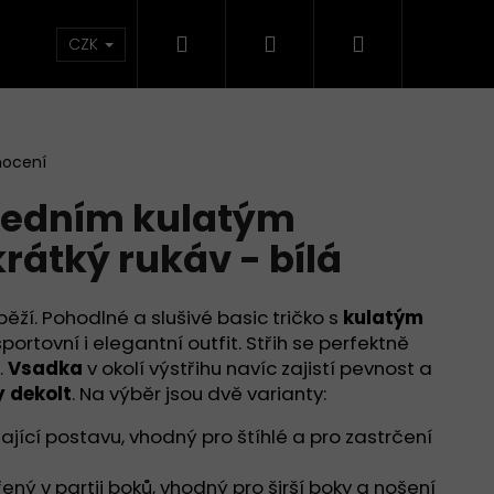
Hledat
Přihlášení
Nákupní
CZK
košík
nocení
tředním kulatým
rátký rukáv - bílá
 běží. Pohodlné a slušivé basic tričko s
kulatým
portovní i elegantní outfit. Střih se perfektně
.
Vsadka
v okolí výstřihu navíc zajistí pevnost a
y dekolt
. Na výběr jsou dvě varianty:
jící postavu, vhodný pro štíhlé a pro zastrčení
Následující
řený v partii boků, vhodný pro širší boky a nošení