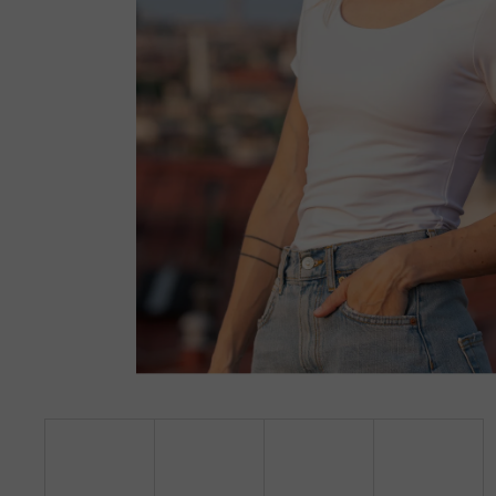
TÍLKO S HRANATÝM VÝSTŘIHEM - ŽLUTÁ
- JARNÍ
949 Kč