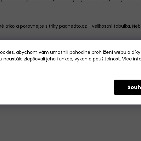
é triko a porovnejte s triky padnetito.cz -
velikostní tabulka
.
Nebo
okies, abychom vám umožnili pohodlné prohlížení webu a díky
 neustále zlepšovali jeho funkce, výkon a použitelnost. Více in
Souh