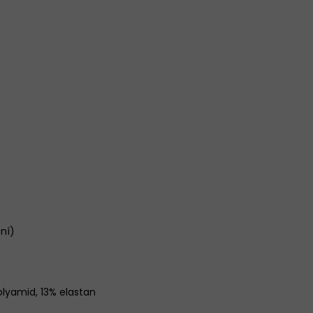
ení)
olyamid, 13% elastan