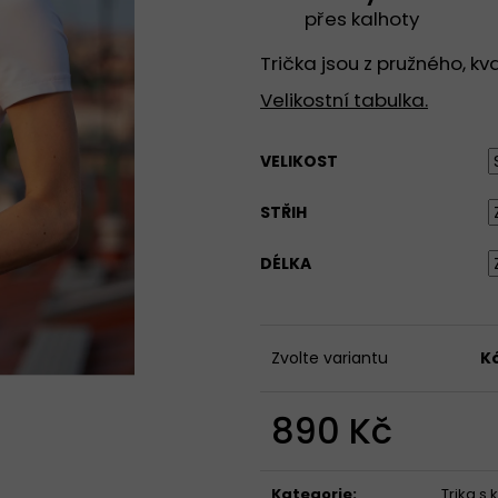
TRIKO BEZ VÝSTŘIHU, KRÁTKÝ
TRIČKO SE STŘE
přes kalhoty
PRODLOUŽENÝ RUKÁV - ČERNÁ
VÝSTŘIHEM, KRÁT
PŘÍRODNÍ
890 Kč
Trička jsou z pružného, kv
949 Kč
Velikostní tabulka.
VELIKOST
STŘIH
DÉLKA
Zvolte variantu
K
890 Kč
Měrná
cena:
Kategorie
:
Trika s