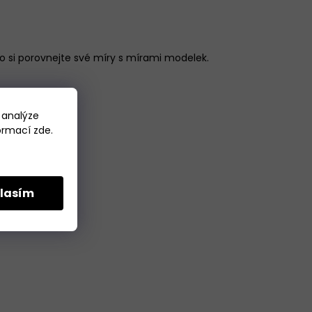
 si porovnejte své míry s mírami modelek.
 analýze
formací
zde
.
lasím