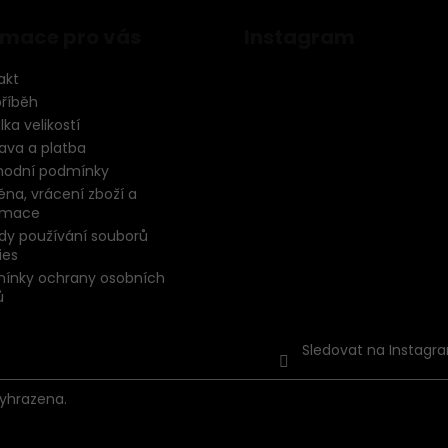
rmace pro vás
Instagram
akt
příběh
ka velikostí
ava a platba
odní podmínky
na, vrácení zboží a
amace
dy používání souborů
ies
ínky ochrany osobních
ů
Sledovat na Instagr
vyhrazena.