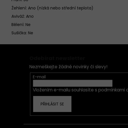
Žehlení: Ano (nízká nebo střední teplota)
Aviváž: Ano
Bělení: Ne
Sušička: Ne
Z
á
Odebírat newsletter
p
Nezmeškejte žádné novinky či slevy!
a
t
E-mail
í
Vložením e-mailu souhlasíte s
podmínkami o
PŘIHLÁSIT SE