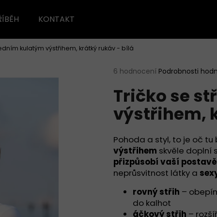
ŘÍBĚH
KONTAKT
ředním kulatým výstřihem, krátký rukáv - bílá
Co potřebujete najít?
Průměrné
6 hodnocení
Podrobnosti hod
hodnocení
Tričko se s
produktu
HLEDAT
je
výstřihem, k
4,8
z
5
Doporučujeme
hvězdiček.
Pohoda a styl, to je oč tu
výstřihem
skvěle doplní s
přizpůsobí vaší postavě
neprůsvitnost látky a
sex
rovný střih
– obepína
do kalhot
áčkový střih
– rozší