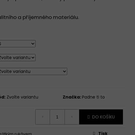
DNÍM KULATÝM
KÝ RUKÁV - BÍLÁ -
alitního a příjemného materiálu.
ód:
Zvolte variantu
Značka:
Padne ti to
DO KOŠÍKU
Tisk
 krátkým rukávem