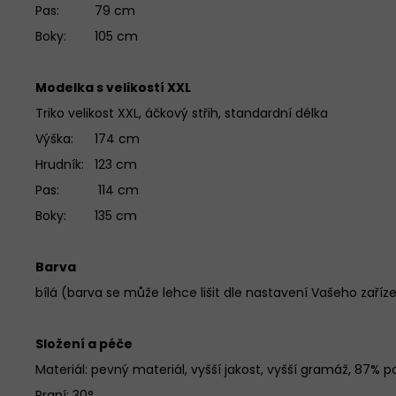
Pas: 79 cm
Boky: 105 cm
Modelka s velikostí XXL
Triko velikost XXL, áčkový střih, standardní délka
Výška: 174 cm
Hrudník: 123 cm
Pas: 114 cm
Boky: 135 cm
Barva
bílá (barva se může lehce lišit dle nastavení Vašeho zaříz
Složení a péče
Materiál:
pevný materiál, vyšší jakost, vyšší gramáž, 87% p
Praní: 30°