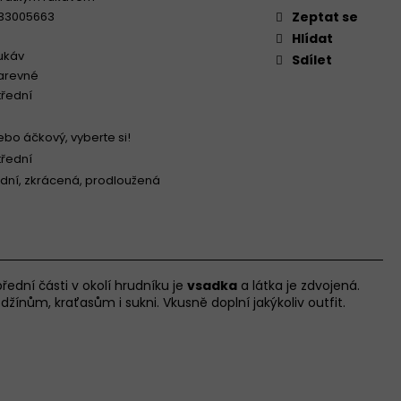
33005663
Zeptat se
Hlídat
rukáv
Sdílet
arevné
třední
ebo áčkový, vyberte si!
třední
dní, zkrácená, prodloužená
 přední části v okolí hrudníku je
vsadka
a látka je zdvojená.
žínům, kraťasům i sukni. Vkusně doplní jakýkoliv outfit.