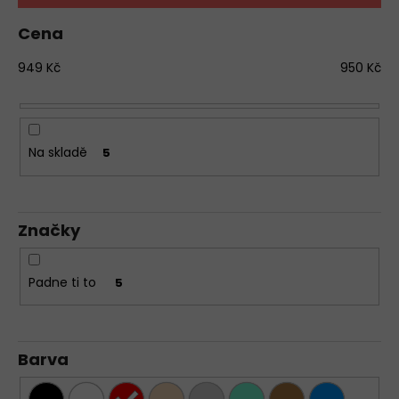
p
a
r
Cena
j
o
í
949
Kč
950
Kč
d
t
u
?
k
t
Na skladě
5
ů
HLEDAT
Značky
D
Padne ti to
5
o
p
o
Barva
r
u