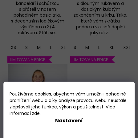
kanceláří i schůzkou
s dlouhým rukávem a
s přáteli v našem
klasickým kulatým
pohodlném basic triku
zakončením u krku. Triko,
s decentním lodičkovým
které vám zkrátka
výstřihem a 3/4
padne a vkusně doplní
rukávem. Střih se...
jakýkoliv...
XS
S
M
L
XL
S
XXL
M
L
XL
XXL
LIMITOVANÁ EDICE
LIMITOVANÁ EDICE
Používáme cookies, abychom vám umožnili pohodlné
prohlížení webu a díky analýze provozu webu neustále
zlepšovali jeho funkce, výkon a použitelnost. Více
informací
zde
.
Nastavení