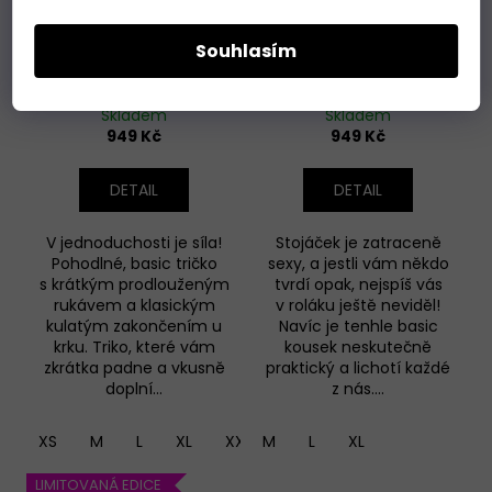
Souhlasím
Triko bez výstřihu,
Triko se stojáčkem,
krátký rukáv - červená
dlouhý rukáv - červená
Skladem
Skladem
949 Kč
949 Kč
DETAIL
DETAIL
V jednoduchosti je síla!
Stojáček je zatraceně
Pohodlné, basic tričko
sexy, a jestli vám někdo
s krátkým prodlouženým
tvrdí opak, nejspíš vás
rukávem a klasickým
v roláku ještě neviděl!
kulatým zakončením u
Navíc je tenhle basic
krku. Triko, které vám
kousek neskutečně
zkrátka padne a vkusně
praktický a lichotí každé
doplní...
z nás....
XS
M
L
XL
XXL
M
L
XL
LIMITOVANÁ EDICE