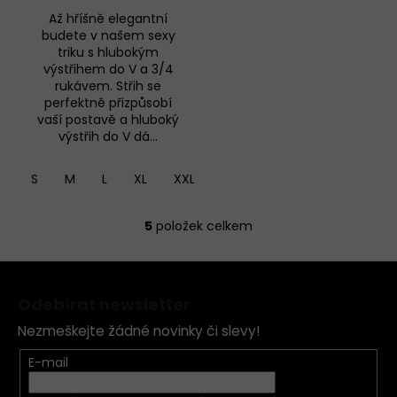
Až hříšně elegantní
budete v našem sexy
triku s hlubokým
výstřihem do V a 3/4
rukávem. Střih se
perfektně přizpůsobí
vaší postavě a hluboký
výstřih do V dá...
S
M
L
XL
XXL
5
položek celkem
O
v
Z
l
á
á
Odebírat newsletter
d
p
a
Nezmeškejte žádné novinky či slevy!
a
c
t
E-mail
í
í
p