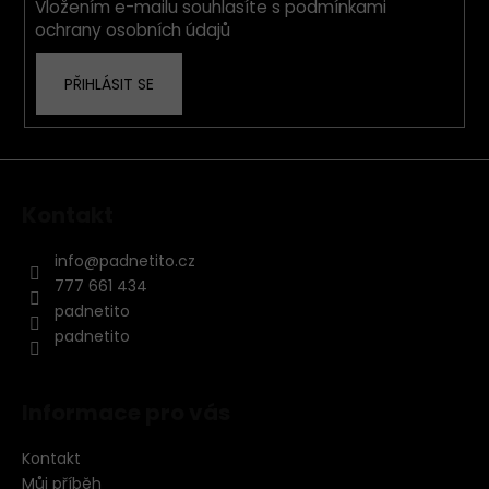
Vložením e-mailu souhlasíte s
podmínkami
r
ochrany osobních údajů
v
k
PŘIHLÁSIT SE
y
v
ý
p
i
s
Kontakt
u
info
@
padnetito.cz
777 661 434
padnetito
padnetito
Informace pro vás
Kontakt
Můj příběh