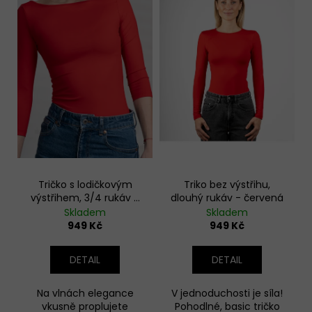
i
s
p
r
o
d
u
k
t
ů
Tričko s lodičkovým
Triko bez výstřihu,
výstřihem, 3/4 rukáv -
dlouhý rukáv - červená
červená
Skladem
Skladem
949 Kč
949 Kč
DETAIL
DETAIL
Na vlnách elegance
V jednoduchosti je síla!
vkusně proplujete
Pohodlné, basic tričko