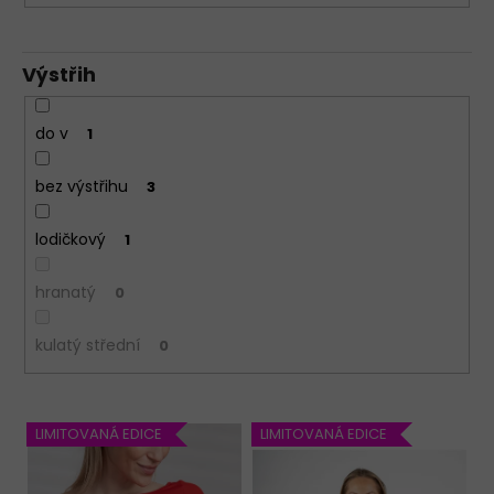
Výstřih
do v
1
bez výstřihu
3
lodičkový
1
hranatý
0
kulatý střední
0
V
LIMITOVANÁ EDICE
LIMITOVANÁ EDICE
ý
p