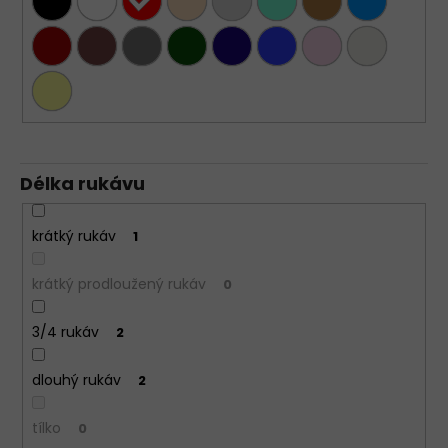
č
u
j
e
m
e
TRIČKO
Délka rukávu
S
HLUBOKÝM
VÝSTŘIHEM
krátký rukáv
1
DO
V,
KRÁTKÝ
krátký prodloužený rukáv
0
RUKÁV
-
RŮŽOVÁ
3/4 rukáv
2
-
PUDROVÁ
dlouhý rukáv
2
949
Kč
tílko
0