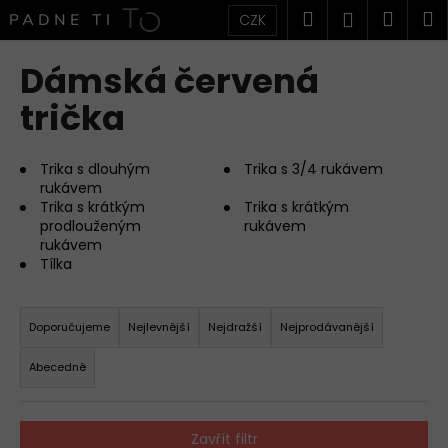
K
Přejít
Hledat
Náku
M
Přihlášen
CZK
na
o
obsah
Zpět
Zpět
košík
š
Dámská červená
í
C
trička
k
o
p
Trika s dlouhým
Trika s 3/4 rukávem
o
rukávem
Trika s krátkým
Trika s krátkým
t
prodlouženým
rukávem
ř
rukávem
e
Tílka
b
Ř
u
a
Doporučujeme
Nejlevnější
Nejdražší
Nejprodávanější
j
z
e
Abecedně
e
t
n
e
í
Zavřít filtr
n