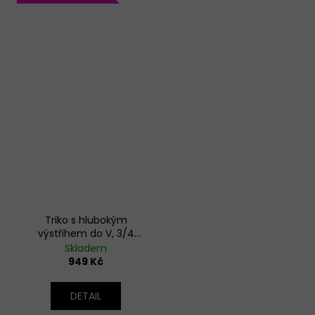
Triko s hlubokým
výstřihem do V, 3/4
rukáv - červená
Skladem
949 Kč
DETAIL