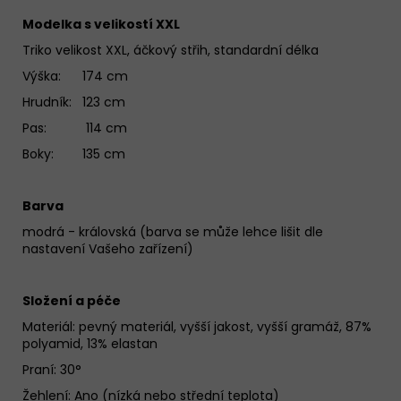
Modelka s velikostí XXL
Triko velikost XXL, áčkový střih, standardní délka
Výška: 174 cm
Hrudník: 123 cm
Pas: 114 cm
Boky: 135 cm
Barva
modrá - královská (barva se může lehce lišit dle
nastavení Vašeho zařízení)
Složení a péče
Materiál:
pevný materiál, vyšší jakost, vyšší gramáž, 87%
polyamid, 13% elastan
Praní: 30°
Žehlení: Ano (nízká nebo střední teplota)