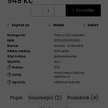
949 Kč
Měrná
DO KOŠÍKU
cena:
Zeptat se
Hlídat
Sdílet
Kategorie
:
Trika s 3/4 rukávem
EAN
:
03333000013550
Barva
:
modrá - královská
Délka rukávu
:
3/4 rukáv
Styl trička
:
jednobarevné
Výstřih
:
do v
?
3/4
Rukáv
:
rovný nebo áčkový,
?
Střih
:
vyberte si!
?
véčkový hluboký
Výstřih
:
Popis
Související (2)
Podobné (4)