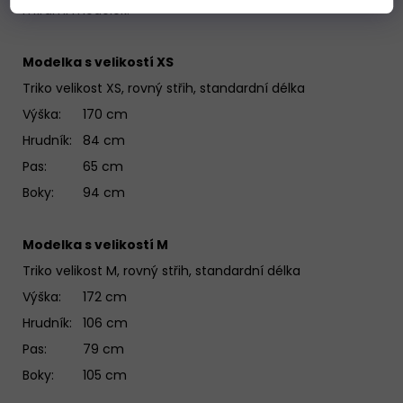
mírami modelek.
Modelka s velikostí XS
Triko velikost XS, rovný střih, standardní délka
Výška: 170 cm
Hrudník: 84 cm
Pas: 65 cm
Boky: 94 cm
Modelka s velikostí M
Triko velikost M, rovný střih, standardní délka
Výška: 172 cm
Hrudník: 106 cm
Pas: 79 cm
Boky: 105 cm