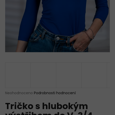
a
j
í
t
?
HLEDAT
D
o
p
Průměrné
Neohodnoceno
Podrobnosti hodnocení
hodnocení
o
Tričko s hlubokým
produktu
r
je
u
0,0