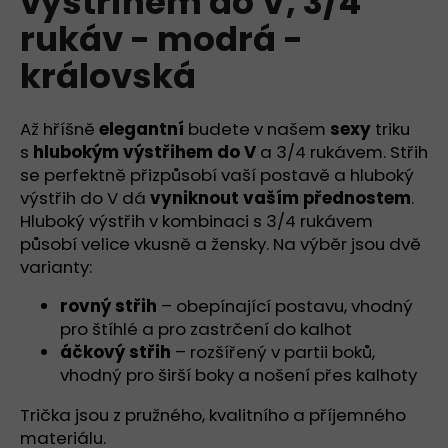
výstřihem do V, 3/4
č
z
u
rukáv - modrá -
5
j
hvězdiček.
královská
e
m
e
Až hříšně
elegantní
budete v našem
sexy
triku
s
hlubokým výstřihem do V
a 3/4 rukávem. Střih
TÍLKO
se perfektně přizpůsobí vaší postavě a hluboký
S
výstřih do V dá
vyniknout vaším přednostem
.
HRANATÝM
Hluboký výstřih v kombinaci s 3/4 rukávem
VÝSTŘIHEM
-
působí velice vkusně a žensky. Na výběr jsou dvě
BÍLÁ
varianty:
-
PŘÍRODNÍ
rovný střih
– obepínající postavu, vhodný
949
pro štíhlé a pro zastrčení do kalhot
Kč
áčkový střih
– rozšířený v partii boků,
vhodný pro širší boky a nošení přes kalhoty
Trička jsou z pružného, kvalitního a příjemného
materiálu.