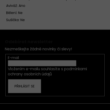
Aviváž: Ano
Bělení: Ne
Sušička: Ne
Z
á
Odebírat newsletter
p
Nezmeškejte žádné novinky či slevy!
a
t
E-mail
í
Vložením e-mailu souhlasíte s
podmínkami
ochrany osobních údajů
PŘIHLÁSIT SE