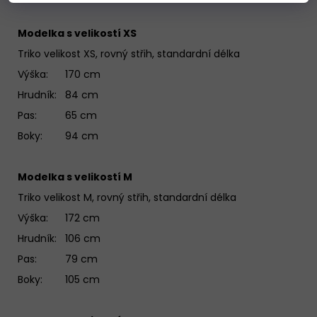
Modelka s velikostí XS
Triko velikost XS, rovný střih, standardní délka
Výška: 170 cm
Hrudník: 84 cm
Pas: 65 cm
Boky: 94 cm
Modelka s velikostí M
Triko velikost M, rovný střih, standardní délka
Výška: 172 cm
Hrudník: 106 cm
Pas: 79 cm
Boky: 105 cm