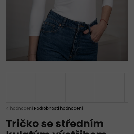
a
j
í
t
?
HLEDAT
D
o
p
Průměrné
4 hodnocení
Podrobnosti hodnocení
hodnocení
o
Tričko se středním
produktu
r
je
u
5,0