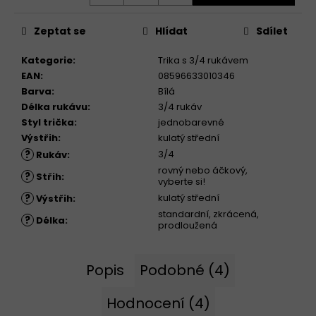
Zeptat se
Hlídat
Sdílet
Kategorie
:
Trika s 3/4 rukávem
EAN
:
08596633010346
Barva
:
Bílá
Délka rukávu
:
3/4 rukáv
Styl trička
:
jednobarevné
Výstřih
:
kulatý střední
?
3/4
Rukáv
:
rovný nebo áčkový,
?
Střih
:
vyberte si!
?
kulatý střední
Výstřih
:
standardní, zkrácená,
?
Délka
:
prodloužená
Popis
Podobné (4)
Hodnocení (4)