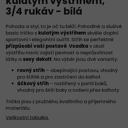
kulatým výstřihem,
č
z
u
3/4 rukáv - bílá
5
j
hvězdiček.
e
m
Pohoda a styl, to je oč tu běží. Pohodlné a slušivé
e
basic tričko s
kulatým výstřihem
skvěle doplní
sportovní i elegantní outfit. Střih se perfektně
přizpůsobí vaší postavě
.
Vsadka
v okolí
TRIČKO
výstřihu navíc zajistí pevnost a neprůsvitnost
SE
STŘEDNÍM
látky a
sexy dekolt
. Na výběr jsou dvě varianty:
KULATÝM
VÝSTŘIHEM,
rovný střih
– obepínající postavu, vhodný
KRÁTKÝ
pro štíhlé a pro zastrčení do kalhot
RUKÁV
-
áčkový střih
– rozšířený v partii boků,
ČERNÁ
vhodný pro širší boky a nošení přes kalhoty
890
Kč
Trička jsou z pružného, kvalitního a příjemného
materiálu.
Velikostní tabulka.