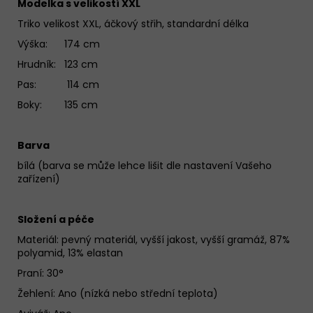
Modelka s velikostí XXL
Triko velikost XXL, áčkový střih, standardní délka
Výška: 174 cm
Hrudník: 123 cm
Pas: 114 cm
Boky: 135 cm
Barva
bílá (barva se může lehce lišit dle nastavení Vašeho
zařízení)
Složení a péče
Materiál:
pevný materiál, vyšší jakost, vyšší gramáž, 87%
polyamid, 13% elastan
Praní: 30°
Žehlení: Ano (nízká nebo střední teplota)