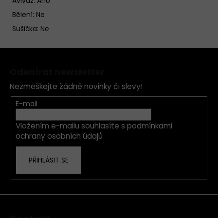
Aviváž: Ano
Bělení: Ne
Sušička: Ne
Z
á
Odebírat newsletter
p
Nezmeškejte žádné novinky či slevy!
a
t
E-mail
í
Vložením e-mailu souhlasíte s
podmínkami
ochrany osobních údajů
PŘIHLÁSIT SE